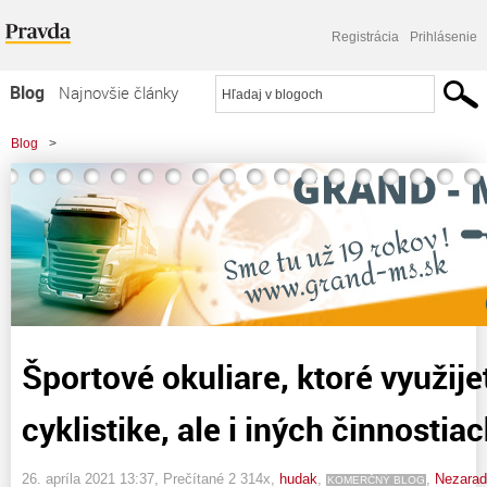
Registrácia
Prihlásenie
Blog
Najnovšie články
Najčítanejšie články
Blog
>
Najkomentovanejšie články
>
Športové okuliare, ktoré využijete nielen pri cyklistike, ale i iných činnostiach.
Zoznam blogov
Komerčné blogy
Športové okuliare, ktoré využijet
cyklistike, ale i iných činnostiac
26. apríla 2021 13:37
, Prečítané 2 314x,
hudak
,
,
Nezara
KOMERČNÝ BLOG