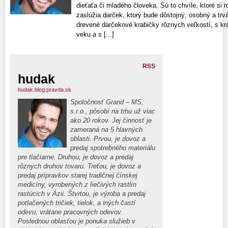
dieťaťa či mladého človeka. Sú to chvíle, ktoré si r
zaslúžia darček, ktorý bude dôstojný, osobný a trvá
drevené darčekové krabičky rôznych veľkostí, s k
veku a s [...]
RSS
hudak
hudak.blog.pravda.sk
Spoločnosť Grand – MS,
s.r.o., pôsobí na trhu už viac
ako 20 rokov. Jej činnosť je
zameraná na 5 hlavných
oblasti. Prvou, je dovoz a
predaj spotrebného materiálu
pre tlačiarne. Druhou, je dovoz a predaj
rôznych druhov tovaru. Treťou, je dovoz a
predaj prípravkov starej tradičnej čínskej
medicíny, vyrobených z liečivých rastlín
rastúcich v Ázii. Štvrtou, je výroba a predaj
potlačených tričiek, tielok, a iných častí
odevu, vrátane pracovných odevov.
Poslednou oblasťou je ponuka služieb v