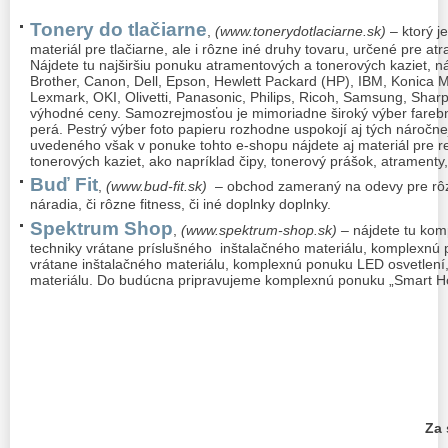
Tonery do tlačiarne
,
(www.tonerydotlaciarne.sk)
– ktorý j
materiál pre tlačiarne, ale i rôzne iné druhy tovaru, určené pre at
Nájdete tu najširšiu ponuku atramentových a tonerových kaziet, nápl
Brother, Canon, Dell, Epson, Hewlett Packard (HP), IBM, Konica M
Lexmark, OKI, Olivetti, Panasonic, Philips, Ricoh, Samsung, Sharp
výhodné ceny. Samozrejmosťou je mimoriadne široký výber farebn
perá. Pestrý výber foto papieru rozhodne uspokojí aj tých nároč
uvedeného však v ponuke tohto e-shopu nájdete aj materiál pre 
tonerových kaziet, ako napríklad čipy, tonerový prášok, atramenty,
Buď Fit
,
(www.bud-fit.sk)
– obchod zameraný na odevy pre rôzne
náradia, či rôzne fitness, či iné doplnky doplnky.
Spektrum Shop
,
(www.spektrum-shop.sk) –
nájdete tu kom
techniky vrátane príslušného inštalačného materiálu, komplexn
vrátane inštalačného materiálu, komplexnú ponuku LED osvetlení,
materiálu. Do budúcna pripravujeme komplexnú ponuku „Smart Ho
Za 