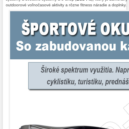
outdoorové voľnočasové aktivity a rôzne fitness náradie a doplnky.