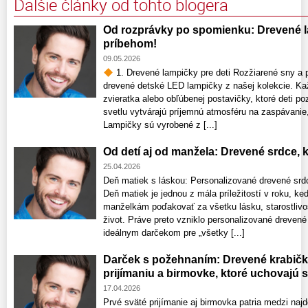
Ďalšie články od tohto blogera
Od rozprávky po spomienku: Drevené la
príbehom!
09.05.2026
1. Drevené lampičky pre deti Rozžiarené sny a p
drevené detské LED lampičky z našej kolekcie. Ka
zvieratka alebo obľúbenej postavičky, ktoré deti 
svetlu vytvárajú príjemnú atmosféru na zaspávanie,
Lampičky sú vyrobené z [...]
Od detí aj od manžela: Drevené srdce,
25.04.2026
Deň matiek s láskou: Personalizované drevené srdce
Deň matiek je jednou z mála príležitostí v roku
manželkám poďakovať za všetku lásku, starostlivos
život. Práve preto vzniklo personalizované drevené
ideálnym darčekom pre „všetky [...]
Darček s požehnaním: Drevené krabič
prijímaniu a birmovke, ktoré uchovajú 
17.04.2026
Prvé sväté prijímanie aj birmovka patria medzi najd