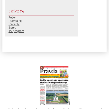
Odkazy
Fotky
Pravda.sk
Recepty
Šport
TV program