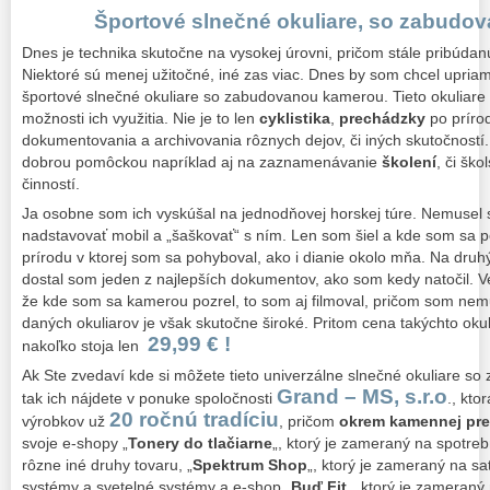
Športové slnečné okuliare, so zabudo
Dnes je technika skutočne na vysokej úrovni, pričom stále pribúda
Niektoré sú menej užitočné, iné zas viac. Dnes by som chcel upriam
športové slnečné okuliare so zabudovanou kamerou. Tieto okuliare 
možnosti ich využitia. Nie je to len
cyklistika
,
prechádzky
po prírod
dokumentovania a archivovania rôznych dejov, či iných skutočností.
dobrou pomôckou napríklad aj na zaznamenávanie
školení
, či šk
činností.
Ja osobne som ich vyskúšal na jednodňovej horskej túre. Nemusel 
nadstavovať mobil a „šaškovať“ s ním. Len som šiel a kde som sa
prírodu v ktorej som sa pohyboval, ako i dianie okolo mňa. Na druh
dostal som jeden z najlepších dokumentov, ako som kedy natočil. 
že kde som sa kamerou pozrel, to som aj filmoval, pričom som nemu
daných okuliarov je však skutočne široké. Pritom cena takýchto okuli
29,99 € !
nakoľko stoja len
Ak Ste zvedaví kde si môžete tieto univerzálne slnečné okuliare s
Grand – MS, s.r.o
tak ich nájdete v ponuke spoločnosti
., kto
20 ročnú tradíciu
výrobkov už
, pričom
okrem kamennej pre
svoje e-shopy „
Tonery do tlačiarne
„, ktorý je zameraný na spotrebn
rôzne iné druhy tovaru, „
Spektrum Shop
„, ktorý je zameraný na sa
systémy a svetelné systémy a e-shop „
Buď Fit
„, ktorý je zameraný