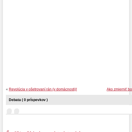
PhDr. M
«
Revolúcia v ošetrovaní rán (v domácnosti)!
Ako zmierniť bo
Debata ( 0 príspevkov )