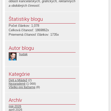
oblasti kancelárskych, grafických, reklamných
a obdobných činností.
Štatistiky blogu
Počet článkov: 1,078
Celková čítanosť: 1869862x
Priemerná čítanosť článkov: 1735x
Autor blogu
hudak
Kategórie
Deti a Mládež
(2)
Nezaradené
(1 068)
Všetko pre tlačiarne
(8)
Archív
máj 2026
apríl 2026