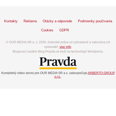
Kontakty
Reklama
Otázky a odpovede
Podmienky používania
Cookies
GDPR
© OUR MEDIA SR a. s. 2026. Autorské práva sú vyhradené a vykonáva ich
vydavateľ,
viac info
.
Blogovací systém Blog.Pravda.sk beží na technológií Wordpress.
Kompletný video servis pre OUR MEDIA SR a.s. zabezpečuje
ARBERTO GROUP
s.r.o.
.