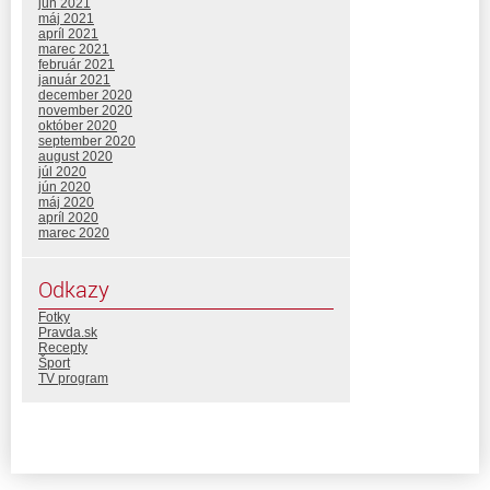
jún 2021
máj 2021
apríl 2021
marec 2021
február 2021
január 2021
december 2020
november 2020
október 2020
september 2020
august 2020
júl 2020
jún 2020
máj 2020
apríl 2020
marec 2020
Odkazy
Fotky
Pravda.sk
Recepty
Šport
TV program