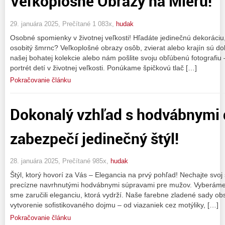
Veľkoplošné Obrazy na Mieru!
29. januára 2025, Prečítané 1 083x,
hudak
Osobné spomienky v životnej veľkosti! Hľadáte jedinečnú dekoráciu
osobitý šmrnc? Veľkoplošné obrazy osôb, zvierat alebo krajín sú do
našej bohatej kolekcie alebo nám pošlite svoju obľúbenú fotografiu
portrét detí v životnej veľkosti. Ponúkame špičkovú tlač […]
Pokračovanie článku
Dokonalý vzhľad s hodvábnymi
zabezpečí jedinečný štýl!
28. januára 2025, Prečítané 985x,
hudak
Štýl, ktorý hovorí za Vás – Elegancia na prvý pohľad! Nechajte svoj 
precízne navrhnutými hodvábnymi súpravami pre mužov. Vyberáme le
sme zaručili eleganciu, ktorá vydrží. Naše farebne zladené sady ob
vytvorenie sofistikovaného dojmu – od viazaniek cez motýliky, […]
Pokračovanie článku