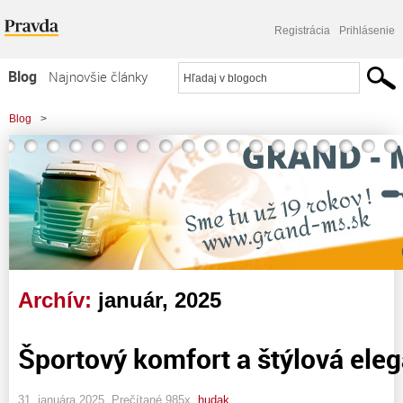
Registrácia
Prihlásenie
Blog
Najnovšie články
Najčítanejšie články
Blog
>
Najkomentovanejšie články
Zoznam blogov
Komerčné blogy
Archív:
január, 2025
Športový komfort a štýlová ele
31. januára 2025, Prečítané 985x,
hudak