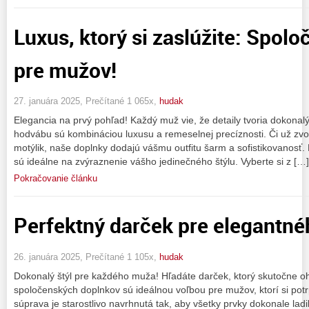
Luxus, ktorý si zaslúžite: Spol
pre mužov!
27. januára 2025, Prečítané 1 065x,
hudak
Elegancia na prvý pohľad! Každý muž vie, že detaily tvoria dokona
hodvábu sú kombináciou luxusu a remeselnej precíznosti. Či už zvol
motýlik, naše doplnky dodajú vášmu outfitu šarm a sofistikovanos
sú ideálne na zvýraznenie vášho jedinečného štýlu. Vyberte si z […]
Pokračovanie článku
Perfektný darček pre elegantn
26. januára 2025, Prečítané 1 105x,
hudak
Dokonalý štýl pre každého muža! Hľadáte darček, ktorý skutočne 
spoločenských doplnkov sú ideálnou voľbou pre mužov, ktorí si potrp
súprava je starostlivo navrhnutá tak, aby všetky prvky dokonale lad