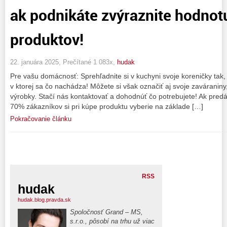
ak podnikáte zvýraznite hodnot
produktov!
22. januára 2025, Prečítané 1 083x,
hudak
Pre vašu domácnosť: Sprehľadnite si v kuchyni svoje koreničky tak, ž
v ktorej sa čo nachádza! Môžete si však označiť aj svoje zaváraniny
výrobky. Stačí nás kontaktovať a dohodnúť čo potrebujete! Ak predá
70% zákazníkov si pri kúpe produktu vyberie na základe […]
Pokračovanie článku
RSS
hudak
hudak.blog.pravda.sk
Spoločnosť Grand – MS,
s.r.o., pôsobí na trhu už viac