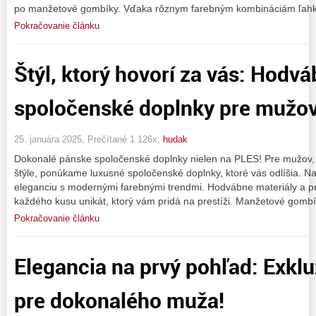
po manžetové gombíky. Vďaka rôznym farebným kombináciám ľahk
Pokračovanie článku
Štýl, ktorý hovorí za vás: Hodv
spoločenské doplnky pre mužov
25. januára 2025, Prečítané 1 126x,
hudak
Dokonalé pánske spoločenské doplnky nielen na PLES! Pre mužov, 
štýle, ponúkame luxusné spoločenské doplnky, ktoré vás odlíšia. 
eleganciu s modernými farebnými trendmi. Hodvábne materiály a pr
každého kusu unikát, ktorý vám pridá na prestíži. Manžetové gomb
Pokračovanie článku
Elegancia na prvý pohľad: Exkl
pre dokonalého muža!