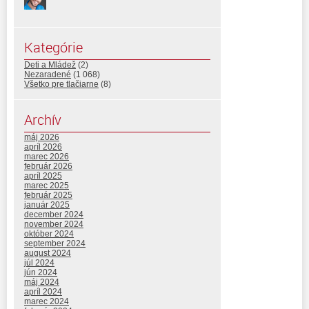
Kategórie
Deti a Mládež
(2)
Nezaradené
(1 068)
Všetko pre tlačiarne
(8)
Archív
máj 2026
apríl 2026
marec 2026
február 2026
apríl 2025
marec 2025
február 2025
január 2025
december 2024
november 2024
október 2024
september 2024
august 2024
júl 2024
jún 2024
máj 2024
apríl 2024
marec 2024