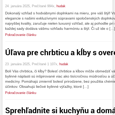
24. januára 2025, Prečítané 994x,
hudak
Dokonalý vzhľad s hodvábnymi doplnkami na mieru, pre váš štýl! Vst
elegancie s našimi exkluzívnymi súpravami spoločenských doplnko
najvyššej kvality, zaručuje nielen luxusný vzhľad, ale aj pohodlie pr
každej sady dodáva vášmu vzhľadu harmóniu a štýl. Či už ide o […]
Pokračovanie článku
Úľava pre chrbticu a kĺby s over
23. januára 2025, Prečítané 1 107x,
hudak
Bolí Vás chrbtica, či kĺby? Bolesť chrbtice a kĺbov môže obmedziť v
bylinné náplasti sú inšpirované viac ako tisícročnou múdrosťou a úč
medicíny. Pomáhajú zmierniť bolesť prirodzene, bez použitia chémi
účinkov. Obsahujú liečivé bylinné výťažky, ktoré […]
Pokračovanie článku
Sprehľadnite si kuchyňu a domá