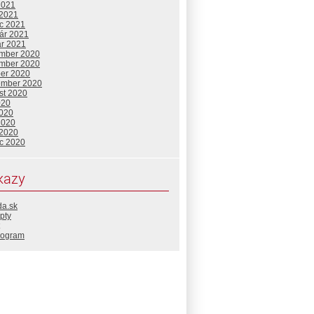
2021
 2021
c 2021
uár 2021
ár 2021
mber 2020
mber 2020
ber 2020
ember 2020
st 2020
020
2020
2020
 2020
c 2020
kazy
da.sk
pty
rogram