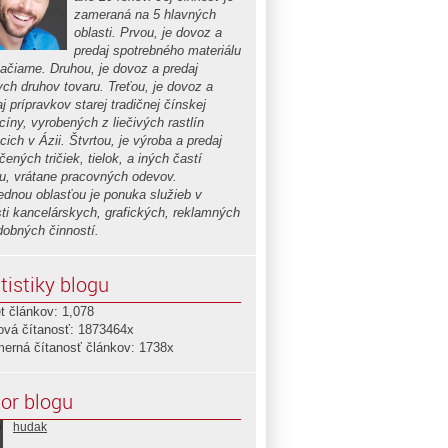
zameraná na 5 hlavných
oblasti. Prvou, je dovoz a
predaj spotrebného materiálu
lačiarne. Druhou, je dovoz a predaj
ych druhov tovaru. Treťou, je dovoz a
j prípravkov starej tradičnej čínskej
cíny, vyrobených z liečivých rastlín
cich v Ázii. Štvrtou, je výroba a predaj
čených tričiek, tielok, a iných častí
u, vrátane pracovných odevov.
ednou oblasťou je ponuka služieb v
sti kancelárskych, grafických, reklamných
dobných činností.
tistiky blogu
t článkov: 1,078
ová čítanosť: 1873464x
merná čítanosť článkov: 1738x
or blogu
hudak