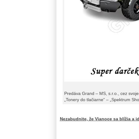
Predáva Grand – MS, s.r.o., cez svoje
„Tonery do tlačiarne“ – „Spektrum Sho
Nezabudnite, že Vianoce sa blížia a 