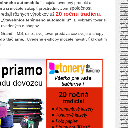
janu
erénneho automobilu“
zaujala, uvedený produkt a
dece
spoločnosti
aru si môžete zakúpiť prostredníctvom
nove
20 ročnú tradíciu.
 predaji rôznych výrobkov už
októ
sept
k
„Stavebnice terénneho automobilu“
a vybraný tovar si
augu
ie uvedených e-shopov.
júl 2
jún 
 Grand – MS, s.r.o., svoj tovar predáva cez svoje e-shopy
máj 
apríl
do tlačiarne
„. Uvedené e-shopy môžete navštíviť kliknutím
mare
í.
febr
janu
dece
nove
októ
sept
augu
júl 2
jún 
máj 
apríl
mare
febr
janu
dece
nove
októ
sept
augu
júl 2
jún 