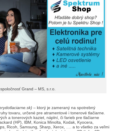
spoločnosť Grand – MS, s.r.o.
rydotlaciarne.sk)
– ktorý je zameraný na spotrebný
 druhy tovaru, určené pre atramentové i tonerové tlačiarne.
ch a tonerových kaziet, náplní, či farieb pre tlačiarne
Packard (HP), IBM, Konica Minolta, Kodak, Kyocera,
lips, Ricoh, Samsung, Sharp, Xerox, …. a to všetko za veľmi