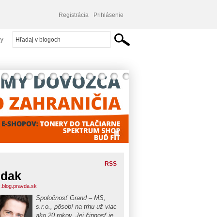
Registrácia
Prihlásenie
y
RSS
udak
.blog.pravda.sk
Spoločnosť Grand – MS,
s.r.o., pôsobí na trhu už viac
ako 20 rokov. Jej činnosť je