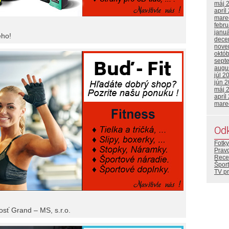
máj 
apríl
mare
febr
janu
ého!
dece
nove
októ
sept
augu
júl 2
jún 
máj 
apríl
mare
Od
Fotky
Prav
Rece
Šport
TV p
osť Grand – MS, s.r.o.