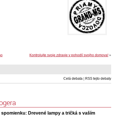
ho
Kontrolujte svoje zdravie v pohodlí svojho domova!
»
Celá debata
|
RSS tejto debaty
logera
 spomienku: Drevené lampy a tričká s vaším