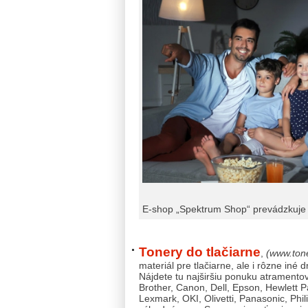
E-shop „Spektrum Shop“ prevádzkuje 
Tonery do tlačiarne
,
(www.tone
materiál pre tlačiarne, ale i rôzne iné
Nájdete tu najširšiu ponuku atramentový
Brother, Canon, Dell, Epson, Hewlett 
Lexmark, OKI, Olivetti, Panasonic, Phi