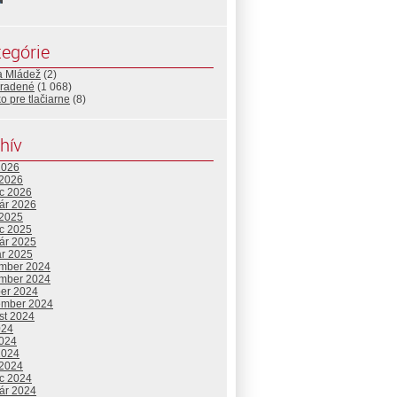
egórie
a Mládež
(2)
radené
(1 068)
o pre tlačiarne
(8)
hív
2026
 2026
c 2026
uár 2026
 2025
c 2025
uár 2025
ár 2025
mber 2024
mber 2024
ber 2024
ember 2024
st 2024
024
2024
2024
 2024
c 2024
uár 2024