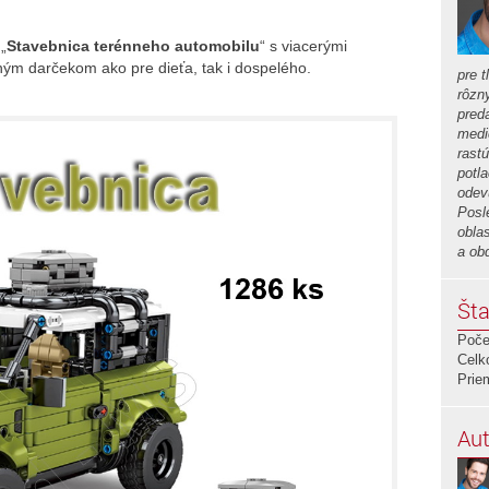
„
Stavebnica terénneho automobilu
“ s viacerými
ým darčekom ako pre dieťa, tak i dospelého.
pre t
rôzn
preda
medi
rastú
potla
odev
Posl
obla
a ob
Šta
Poče
Celk
Prie
Aut