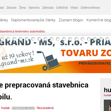
tail
Zdravie
Žena
Varecha
Záhrada
Užitočná
Video
DefenceNews
lánky
Najkomentovanejšie články
Zoznam blogov
Komerčné blog
 stavebnica terénneho automobilu.
ne prepracovaná stavebnica
h
ilu.
hudak
,
hudak
,
,
Nezaradené
KOMERČNÝ BLOG