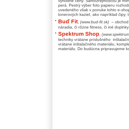
výhodné ceny. Samozrejmosťou je mimo
perá. Pestrý výber foto papieru rozho
uvedeného však v ponuke tohto e-shop
tonerových kaziet, ako napríklad čipy, 
Buď Fit
,
(www.bud-fit.sk)
– obchod z
náradia, či rôzne fitness, či iné doplnk
Spektrum Shop
,
(www.spektrum
techniky vrátane príslušného inštala
vrátane inštalačného materiálu, kompl
materiálu. Do budúcna pripravujeme k
PhDr