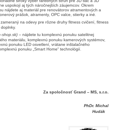
riadne široký výber farebných strún pre 3D tlač a 3D
dne uspokojí aj tých náročnejších záujemcov. Okrem
u nájdete aj materiál pre renovátorov atramentových a
tonerový prášok, atramenty, OPC valce, stierky a iné.
ameraný na odevy pre rôzne druhy fitness cvičení, fitness
y doplnky.
-shop.sk) –
nájdete tu komplexnú ponuku satelitnej
čného materiálu, komplexnú ponuku kamerových systémov,
exnú ponuku LED osvetlení, vrátane inštalačného
omplexnú ponuku „Smart Home“ technológií.
Za spoločnosť Grand – MS, s.r.o.
. Michal
Hudák