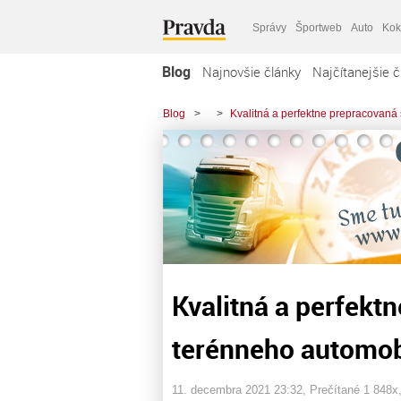
Správy
Športweb
Auto
Kok
Blog
Najnovšie články
Najčítanejšie č
Blog
>
>
Kvalitná a perfektne prepracovaná
Kvalitná a perfekt
terénneho automob
11. decembra 2021 23:32
, Prečítané 1 848x