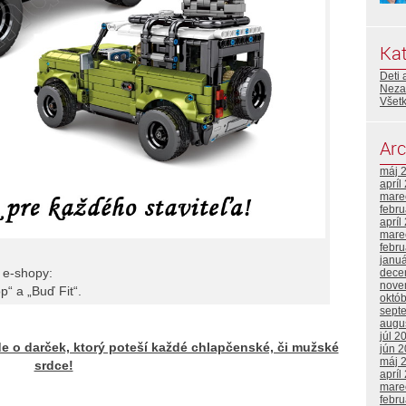
Kat
Deti 
Neza
Všetk
Arc
máj 
apríl
mare
febr
apríl
mare
febr
janu
 e-shopy:
dece
nove
p“ a „Buď Fit“.
októ
sept
augu
júl 2
ide o darček, ktorý poteší každé chlapčenské, či mužské
jún 
máj 
srdce!
apríl
mare
febr