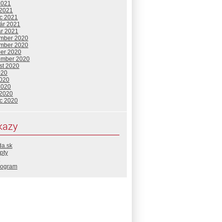
2021
 2021
c 2021
uár 2021
ár 2021
mber 2020
mber 2020
ber 2020
ember 2020
st 2020
020
2020
2020
 2020
c 2020
kazy
da.sk
pty
rogram