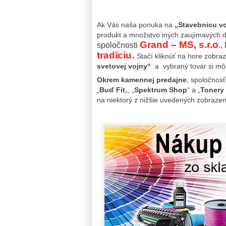
Ak Vás naša ponuka na
„Stavebnicu voj
produkt a množstvo iných zaujímavých d
Grand – MS, s.r.o
spoločnosti
.,
tradíciu.
Stačí kliknúť na hore zobr
svetovej vojny“
a vybraný tovar si môž
Okrem kamennej predajne
, spoločnosť
„
Buď Fit
„, „
Spektrum Shop
“ a „
Tonery 
na niektorý z nižšie uvedených zobrazen