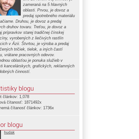
zameraná na 5 hlavných
oblasti. Prvou, je dovoz a
predaj spotrebného materiálu
lačiarne. Druhou, je dovoz a predaj
ych druhov tovaru. Treťou, je dovoz a
j prípravkov starej tradičnej čínskej
cíny, vyrobených z liečivých rastlín
cich v Ázii. Štvrtou, je výroba a predaj
čených tričiek, tielok, a iných častí
u, vrátane pracovných odevov.
ednou oblasťou je ponuka služieb v
sti kancelárskych, grafických, reklamných
dobných činností.
tistiky blogu
t článkov: 1,078
ová čítanosť: 1871492x
merná čítanosť článkov: 1736x
or blogu
hudak