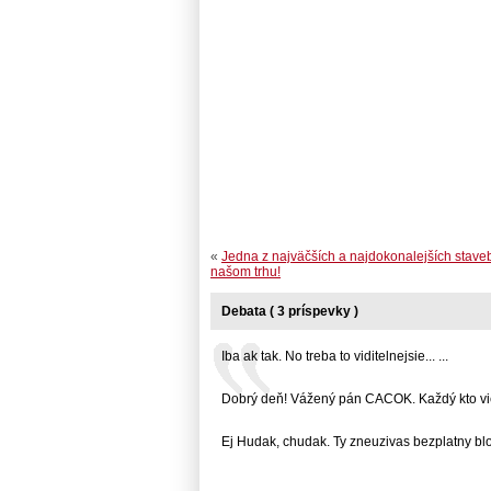
«
Jedna z najväčších a najdokonalejších stave
našom trhu!
Debata ( 3 príspevky )
Iba ak tak. No treba to viditelnejsie... ...
Dobrý deň! Vážený pán CACOK. Každý kto vie..
Ej Hudak, chudak. Ty zneuzivas bezplatny blog.