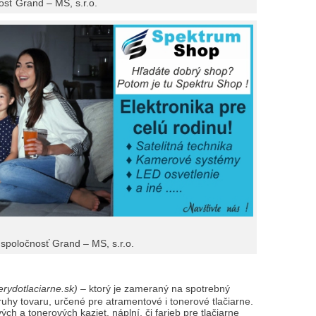
osť Grand – MS, s.r.o.
spoločnosť Grand – MS, s.r.o.
rydotlaciarne.sk)
– ktorý je zameraný na spotrebný
 druhy tovaru, určené pre atramentové i tonerové tlačiarne.
ch a tonerových kaziet, náplní, či farieb pre tlačiarne