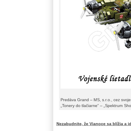
Predáva Grand – MS, s.r.o., cez svoje
„Tonery do tlačiarne“ – „Spektrum Sho
Nezabudnite, že Vianoce sa blížia a 