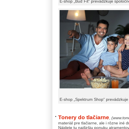
E-shop „Buď Fit“ prevádzkuje spoločn
E-shop „Spektrum Shop“ prevádzkuje 
Tonery do tlačiarne
,
(www.tone
materiál pre tlačiarne, ale i rôzne iné
Nájdete tu najširšiu ponuku atramentový