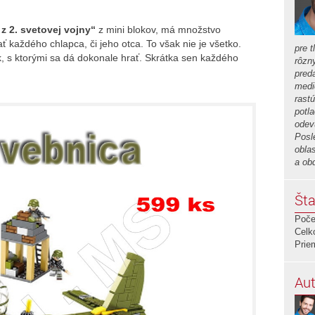
 z 2. svetovej vojny“
z mini blokov, má množstvo
 každého chlapca, či jeho otca. To však nie je všetko.
pre t
k, s ktorými sa dá dokonale hrať. Skrátka sen každého
rôzn
preda
medi
rastú
potla
odev
Posl
obla
a ob
Šta
Poče
Celk
Prie
Aut