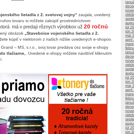
janu
dece
nove
enského lietadla z 2. svetovej vojny“
zaujala, uvedený
októ
sept
ruhov tovaru si môžete zakúpiť prostredníctvom
augu
20 ročnú
 ktorá má v predaji rôznych výrobkov už
júl 2
jún 
azený obrázok
„Stavebnice vojenského lietadla z 2.
máj 
ete kúpiť v niektorom z našich nižšie uvedených e-shopov.
apríl
mare
 Grand – MS, s.r.o., svoj tovar predáva cez svoje e-shopy
febr
janu
do tlačiarne
„. Uvedené e-shopy môžete navštíviť kliknutím
dece
í.
nove
októ
sept
augu
júl 2
jún 
máj 
apríl
mare
febr
janu
dece
nove
októ
sept
augu
júl 2
jún 