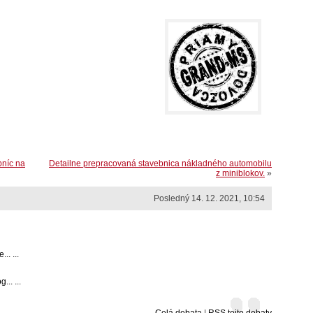
bníc na
Detailne prepracovaná stavebnica nákladného automobilu
z miniblokov.
»
Posledný 14. 12. 2021, 10:54
. ...
.. ...
Celá debata
|
RSS tejto debaty