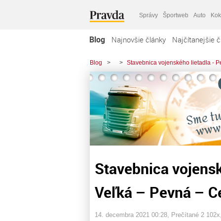
Správy
Športweb
Auto
Kok
Blog
Najnovšie články
Najčítanejšie č
Blog
>
>
Stavebnica vojenského lietadla - 
Stavebnica vojensk
Veľká – Pevná – C
14. decembra 2021 00:28
, Prečítané 2 102x