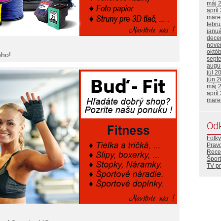
máj 
apríl
mare
febr
janu
dece
nove
októ
ého!
sept
augu
júl 2
jún 
máj 
apríl
mare
Od
Fotky
Prav
Rece
Šport
TV p