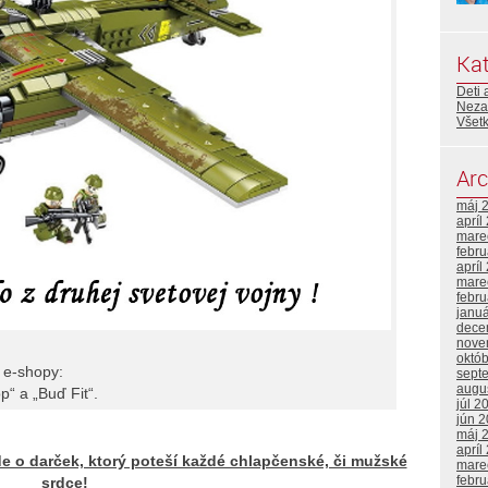
Kat
Deti 
Neza
Všetk
Arc
máj 
apríl
mare
febr
apríl
mare
febr
janu
dece
nove
októ
 e-shopy:
sept
augu
p“ a „Buď Fit“.
júl 2
jún 
máj 
apríl
ide o darček, ktorý poteší každé chlapčenské, či mužské
mare
febr
srdce!