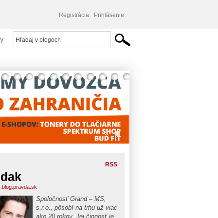
Registrácia
Prihlásenie
y
RSS
udak
.blog.pravda.sk
Spoločnosť Grand – MS,
s.r.o., pôsobí na trhu už viac
ako 20 rokov. Jej činnosť je