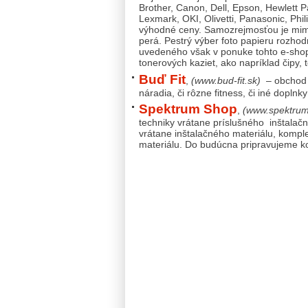
Brother, Canon, Dell, Epson, Hewlett 
Lexmark, OKI, Olivetti, Panasonic, Phi
výhodné ceny. Samozrejmosťou je mimo
perá. Pestrý výber foto papieru rozho
uvedeného však v ponuke tohto e-shop
tonerových kaziet, ako napríklad čipy, 
Buď Fit
,
(www.bud-fit.sk)
– obchod z
náradia, či rôzne fitness, či iné doplnk
Spektrum Shop
,
(www.spektrum
techniky vrátane príslušného inštala
vrátane inštalačného materiálu, kompl
materiálu. Do budúcna pripravujeme k
PhDr