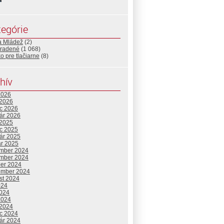
egórie
a Mládež
(2)
radené
(1 068)
o pre tlačiarne
(8)
hív
2026
 2026
c 2026
uár 2026
 2025
c 2025
uár 2025
ár 2025
mber 2024
mber 2024
ber 2024
ember 2024
st 2024
024
2024
2024
 2024
c 2024
uár 2024