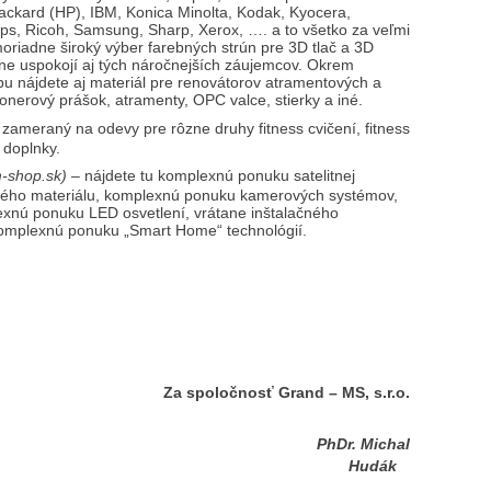
Packard (HP), IBM, Konica Minolta, Kodak, Kyocera,
lips, Ricoh, Samsung, Sharp, Xerox, …. a to všetko za veľmi
riadne široký výber farebných strún pre 3D tlač a 3D
dne uspokojí aj tých náročnejších záujemcov. Okrem
u nájdete aj materiál pre renovátorov atramentových a
tonerový prášok, atramenty, OPC valce, stierky a iné.
ameraný na odevy pre rôzne druhy fitness cvičení, fitness
y doplnky.
-shop.sk) –
nájdete tu komplexnú ponuku satelitnej
čného materiálu, komplexnú ponuku kamerových systémov,
exnú ponuku LED osvetlení, vrátane inštalačného
omplexnú ponuku „Smart Home“ technológií.
Za spoločnosť Grand – MS, s.r.o.
. Michal
Hudák