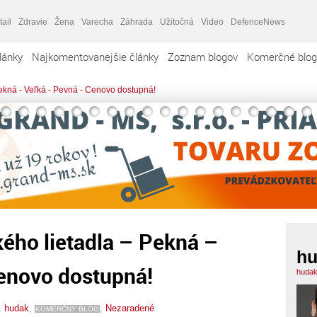
tail
Zdravie
Žena
Varecha
Záhrada
Užitočná
Video
DefenceNews
lánky
Najkomentovanejšie články
Zoznam blogov
Komerčné blog
Pekná - Veľká - Pevná - Cenovo dostupná!
ého lietadla – Pekná –
h
enovo dostupná!
hudak
,
hudak
,
,
Nezaradené
KOMERČNÝ BLOG