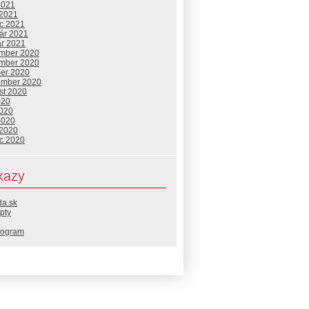
2021
 2021
c 2021
uár 2021
ár 2021
mber 2020
mber 2020
ber 2020
ember 2020
st 2020
020
2020
2020
 2020
c 2020
kazy
da.sk
pty
rogram