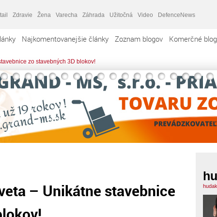
tail
Zdravie
Žena
Varecha
Záhrada
Užitočná
Video
DefenceNews
lánky
Najkomentovanejšie články
Zoznam blogov
Komerčné blog
 stavebnice zo stavebných 3D blokov!
h
sveta – Unikátne stavebnice
hudak
blokov!