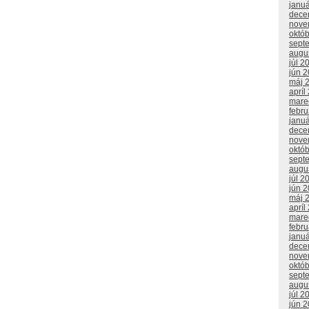
janu
dece
nove
októ
sept
augu
júl 2
jún 
máj 
apríl
mare
febr
janu
dece
nove
októ
sept
augu
júl 2
jún 
máj 
apríl
mare
febr
janu
dece
nove
októ
sept
augu
júl 2
jún 