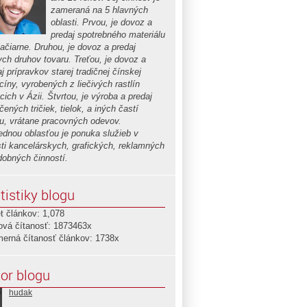
zameraná na 5 hlavných
oblasti. Prvou, je dovoz a
predaj spotrebného materiálu
lačiarne. Druhou, je dovoz a predaj
ych druhov tovaru. Treťou, je dovoz a
j prípravkov starej tradičnej čínskej
cíny, vyrobených z liečivých rastlín
cich v Ázii. Štvrtou, je výroba a predaj
čených tričiek, tielok, a iných častí
u, vrátane pracovných odevov.
ednou oblasťou je ponuka služieb v
sti kancelárskych, grafických, reklamných
dobných činností.
tistiky blogu
t článkov: 1,078
ová čítanosť: 1873463x
merná čítanosť článkov: 1738x
or blogu
hudak