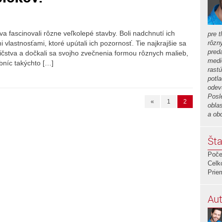
va fascinovali rôzne veľkolepé stavby. Boli nadchnutí ich
pre t
 vlastnosťami, ktoré upútali ich pozornosť. Tie najkrajšie sa
rôzn
preda
ičstva a dočkali sa svojho zvečnenia formou rôznych malieb,
medi
bníc takýchto […]
rastú
potla
odev
Posl
«
1
2
obla
a ob
Šta
Poče
Celk
Prie
Aut