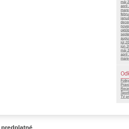
máj 
apríl
mare
febr
janu
dece
nove
októ
sept
augu
júl 2
jún 
máj 
apríl
mare
Od
Fotky
Prav
Rece
Šport
TV p
 predplatné