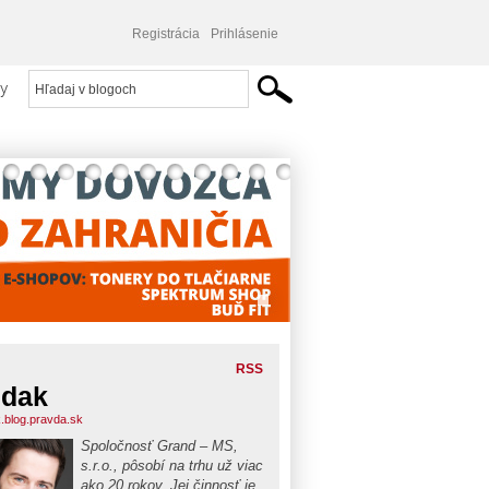
Registrácia
Prihlásenie
y
RSS
udak
.blog.pravda.sk
Spoločnosť Grand – MS,
s.r.o., pôsobí na trhu už viac
ako 20 rokov. Jej činnosť je