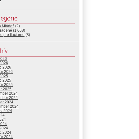
egórie
a Mládež
(2)
radené
(1 068)
o pre tlačiarne
(8)
hív
2026
 2026
c 2026
uár 2026
 2025
c 2025
uár 2025
ár 2025
mber 2024
mber 2024
ber 2024
ember 2024
st 2024
024
2024
2024
 2024
c 2024
uár 2024