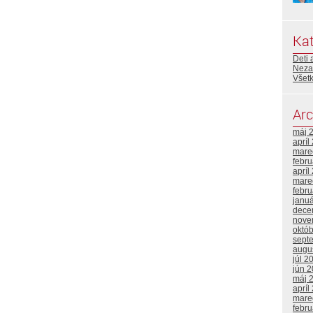
Kat
Deti 
Neza
Všetk
Arc
máj 
apríl
mare
febr
apríl
mare
febr
janu
dece
nove
októ
sept
augu
júl 2
jún 
máj 
apríl
mare
febr