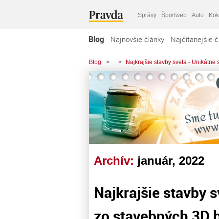
Správy
Športweb
Auto
Kok
Blog
Najnovšie články
Najčítanejšie č
Blog
>
>
Najkrajšie stavby sveta - Unikátne
Archív:
január, 2022
Najkrajšie stavby 
zo stavebných 3D 