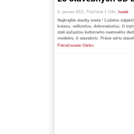
8. januára 2022, Prečítané 2 118x,
hudak
Najkrajšie stavby sveta ! Ľudstvo odjakži
krásou, veľkosťou, dokonalosťou, či inými
stali súčasťou kultúrneho svetového ded
modelov, či stavebníc. Práve sériu stave
Pokračovanie článku