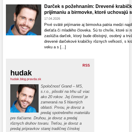
Darček s požehnaním: Drevené krabič
prijímaniu a birmovke, ktoré uchovajú 
17.04.2026
Prvé sväté prijímanie aj birmovka patria medzi najd
dieťaťa či mladého človeka. Sú to chvíle, ktoré si r
zaslúžia darček, ktorý bude dôstojný, osobný a trvá
drevené darčekové krabičky rôznych veľkostí, s k
veku a s [...]
RSS
hudak
hudak.blog.pravda.sk
Spoločnosť Grand – MS,
s.r.o., pôsobí na trhu už viac
ako 20 rokov. Jej činnosť je
zameraná na 5 hlavných
oblasti. Prvou, je dovoz a
predaj spotrebného materiálu
pre tlačiarne. Druhou, je dovoz a predaj
rôznych druhov tovaru. Treťou, je dovoz a
predaj prípravkov starej tradičnej čínskej