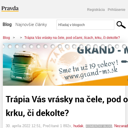
Registrácia
Prihlásenie
Blog
Najnovšie články
Najčítanejšie články
Blog
>
>
Trápia Vás vrásky na čele, pod očami, lícach, krku, či dekolte?
Najkomentovanejšie články
Zoznam blogov
Komerčné blogy
Trápia Vás vrásky na čele, pod o
krku, či dekolte?
30. apríla 2022 12:51
, Prečítané 1 892x,
hudak
,
,
Nezara
KOMERČNÝ BLOG