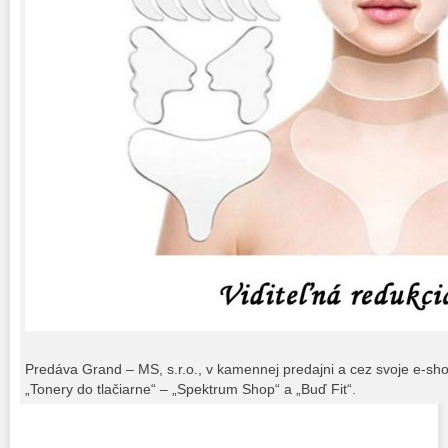
Predáva Grand – MS, s.r.o., v kamennej predajni a cez svoje e-sh
„Tonery do tlačiarne“ – „Spektrum Shop“ a „Buď Fit“.