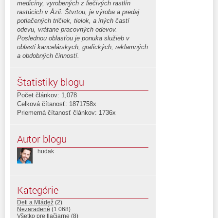
medicíny, vyrobených z liečivých rastlín
rastúcich v Ázii. Štvrtou, je výroba a predaj
potlačených tričiek, tielok, a iných častí
odevu, vrátane pracovných odevov.
Poslednou oblasťou je ponuka služieb v
oblasti kancelárskych, grafických, reklamných
a obdobných činností.
Štatistiky blogu
Počet článkov: 1,078
Celková čítanosť: 1871758x
Priemerná čítanosť článkov: 1736x
Autor blogu
hudak
Kategórie
Deti a Mládež
(2)
Nezaradené
(1 068)
Všetko pre tlačiarne
(8)