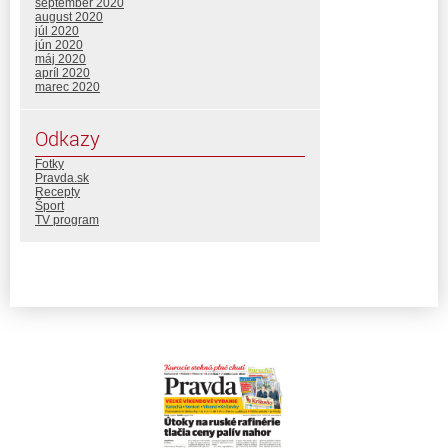
september 2020
august 2020
júl 2020
jún 2020
máj 2020
apríl 2020
marec 2020
Odkazy
Fotky
Pravda.sk
Recepty
Šport
TV program