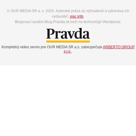
© OUR MEDIA SR a. s. 2026. Autorské práva sú vyhradené a vykonáva ich
vydavateľ,
viac info
.
Blogovací systém Blog.Pravda.sk beží na technológií Wordpress.
Kompletný video servis pre OUR MEDIA SR a.s. zabezpečuje
ARBERTO GROUP
s.r.o.
.