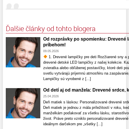
Ďalšie články od tohto blogera
Od rozprávky po spomienku: Drevené la
príbehom!
09.05.2026
1. Drevené lampičky pre deti Rozžiarené sny a p
drevené detské LED lampičky z našej kolekcie. Ka
zvieratka alebo obľúbenej postavičky, ktoré deti 
svetlu vytvárajú príjemnú atmosféru na zaspávanie,
Lampičky sú vyrobené z [...]
Od detí aj od manžela: Drevené srdce,
25.04.2026
Deň matiek s láskou: Personalizované drevené srdce
Deň matiek je jednou z mála príležitostí v roku
manželkám poďakovať za všetku lásku, starostlivos
život. Práve preto vzniklo personalizované drevené
ideálnym darčekom pre „všetky [...]