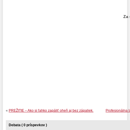
Za 
PhDr. M
«
PREŽITIE – Ako si ľahko zapáliť oheň aj bez zápaliek.
Profesionálna l
Debata ( 0 príspevkov )