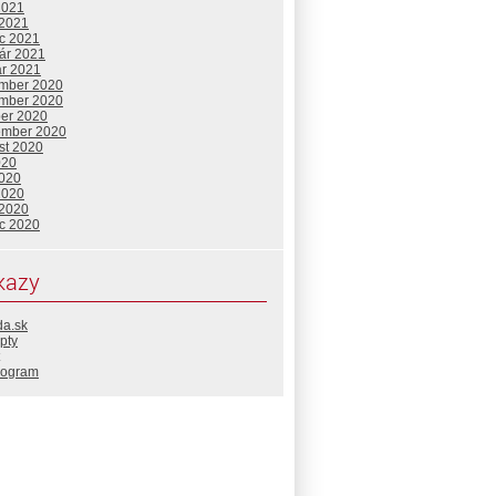
2021
 2021
c 2021
uár 2021
ár 2021
mber 2020
mber 2020
ber 2020
ember 2020
st 2020
020
2020
2020
 2020
c 2020
kazy
da.sk
pty
rogram