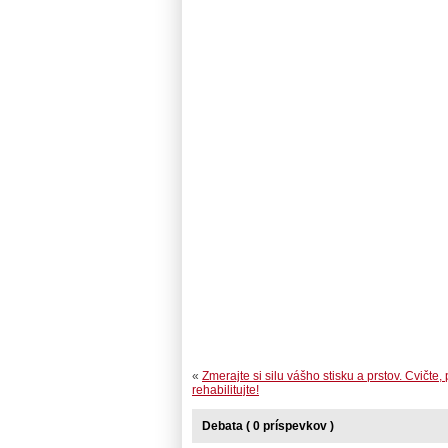
PhDr
«
Zmerajte si silu vášho stisku a prstov. Cvičte, 
rehabilitujte!
Debata ( 0 príspevkov )