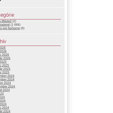
egórie
a Mládež
(2)
radené
(1 068)
o pre tlačiarne
(8)
hív
2026
 2026
c 2026
uár 2026
 2025
c 2025
uár 2025
ár 2025
mber 2024
mber 2024
ber 2024
ember 2024
st 2024
024
2024
2024
 2024
c 2024
uár 2024