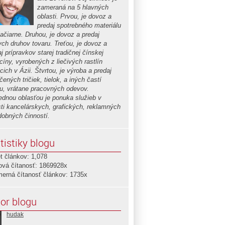
zameraná na 5 hlavných
oblasti. Prvou, je dovoz a
predaj spotrebného materiálu
lačiarne. Druhou, je dovoz a predaj
ych druhov tovaru. Treťou, je dovoz a
j prípravkov starej tradičnej čínskej
cíny, vyrobených z liečivých rastlín
cich v Ázii. Štvrtou, je výroba a predaj
čených tričiek, tielok, a iných častí
u, vrátane pracovných odevov.
ednou oblasťou je ponuka služieb v
sti kancelárskych, grafických, reklamných
dobných činností.
tistiky blogu
t článkov: 1,078
ová čítanosť: 1869928x
merná čítanosť článkov: 1735x
or blogu
hudak