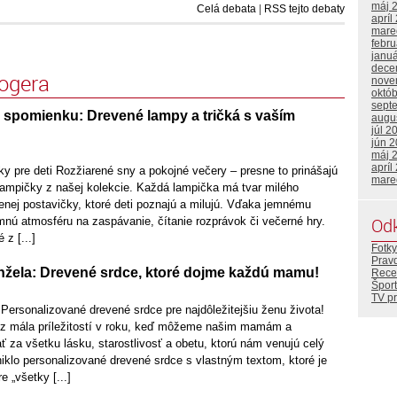
máj 
Celá debata
|
RSS tejto debaty
apríl
mare
febr
janu
dece
logera
nove
októ
sept
 spomienku: Drevené lampy a tričká s vaším
augu
júl 2
jún 
máj 
apríl
y pre deti Rozžiarené sny a pokojné večery – presne to prinášajú
mare
ampičky z našej kolekcie. Každá lampička má tvar milého
enej postavičky, ktoré deti poznajú a milujú. Vďaka jemnému
Od
emnú atmosféru na zaspávanie, čítanie rozprávok či večerné hry.
z [...]
Fotky
Prav
anžela: Drevené srdce, ktoré dojme každú mamu!
Rece
Šport
TV p
Personalizované drevené srdce pre najdôležitejšiu ženu života!
 z mála príležitostí v roku, keď môžeme našim mamám a
za všetku lásku, starostlivosť a obetu, ktorú nám venujú celý
niklo personalizované drevené srdce s vlastným textom, ktoré je
 „všetky [...]