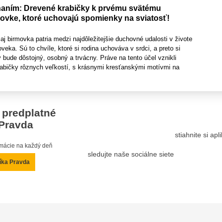
aním: Drevené krabičky k prvému svätému
movke, ktoré uchovajú spomienky na sviatosť!
 aj birmovka patria medzi najdôležitejšie duchovné udalosti v živote
veka. Sú to chvíle, ktoré si rodina uchováva v srdci, a preto si
ý bude dôstojný, osobný a trvácny. Práve na tento účel vznikli
abičky rôznych veľkostí, s krásnymi kresťanskými motívmi na
 predplatné
Pravda
stiahnite si ap
ormácie na každý deň
sledujte naše sociálne siete
íka Pravda