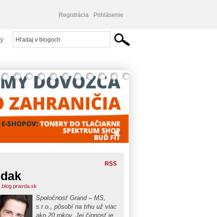
Registrácia
Prihlásenie
y
RSS
udak
.blog.pravda.sk
Spoločnosť Grand – MS,
s.r.o., pôsobí na trhu už viac
ako 20 rokov. Jej činnosť je