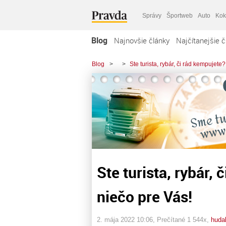
Správy
Športweb
Auto
Kok
Blog
Najnovšie články
Najčítanejšie č
Blog
>
>
Ste turista, rybár, či rád kempujet
Ste turista, rybár,
niečo pre Vás!
2. mája 2022 10:06
, Prečítané 1 544x,
huda