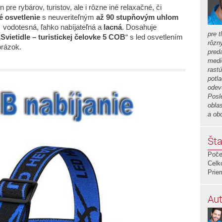
 pre rybárov, turistov, ale i rôzne iné relaxačné, či
é
osvetlenie
s neuveriteľným
až 90 stupňovým uhlom
, vodotesná, ľahko nabíjateľná a
lacná
. Dosahuje
pre t
„
Svietidle – turistickej čelovke 5 COB
“ s led osvetlením
rôzn
brázok.
preda
medi
rastú
potla
odev
Posl
obla
a ob
Šta
Poče
Celk
Prie
Aut