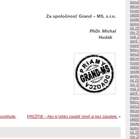
janu
dece
nove
októ
Za spoločnosť Grand – MS, s.r.o.
sept
augu
júl 2
. Michal
jún 
Hudák
máj 
apríl
mare
febr
janu
dece
nove
októ
sept
augu
júl 2
jún 
máj 
apríl
mare
febr
janu
dece
nove
posilňujte,
PREŽITIE – Ako si ľahko zapáliť oheň aj bez zápaliek.
»
októ
sept
augu
júl 2
jún 