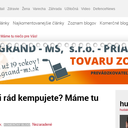
tail
Zdravie
Žena
Varecha
Záhrada
Užitočná
Video
DefenceNews
lánky
Najkomentovanejšie články
Zoznam blogov
Komerčné blog
e? Máme tu niečo pre Vás!
 či rád kempujete? Máme tu
h
hudak
k
,
,
Nezaradené
KOMERČNÝ BLOG