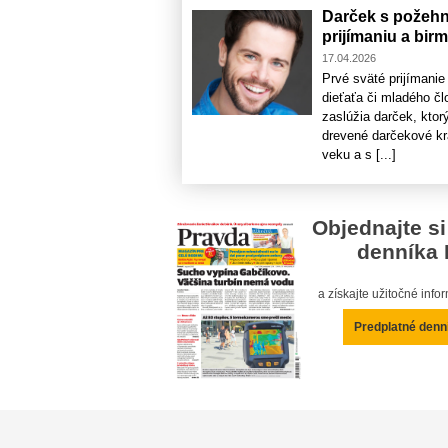
Darček s požehn
prijímaniu a bir
17.04.2026
Prvé sväté prijímanie
dieťaťa či mladého člo
zaslúžia darček, ktor
drevené darčekové kr
veku a s [...]
Objednajte si
denníka 
a získajte užitočné inf
Predplatné denn