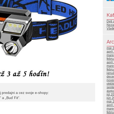
Kat
Deti 
Neza
Všetk
Arc
máj 
apríl
mare
febr
apríl
mare
febr
janu
dece
nove
októ
sept
augu
 predajni a cez svoje e-shopy:
júl 2
 a „Buď Fit“.
jún 
máj 
apríl
mare
febr