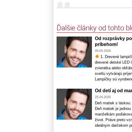
Ďalšie články od tohto b
Od rozprávky po
príbehom!
09.05.2026
1. Drevené lampičk
drevené detské LED l
zvieratka alebo obľúb
svetlu vytvárajú príj
Lampičky sú vyrobené 
Od detí aj od m
25.04.2026
Deň matiek s láskou: 
Deň matiek je jednou
manželkám poďakovať 
život. Práve preto vz
ideálnym darčekom pre