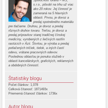
Spoločnosť Grand – MS,
s.r.o., pôsobí na trhu už viac
ako 20 rokov. Jej činnosť je
zameraná na 5 hlavných
oblasti. Prvou, je dovoz a
predaj spotrebného materiálu
pre tlačiarne. Druhou, je dovoz a predaj
rôznych druhov tovaru. Treťou, je dovoz a
predaj prípravkov starej tradičnej čínskej
medicíny, vyrobených z liečivých rastlín
rastúcich v Ázii. Štvrtou, je výroba a predaj
potlačených tričiek, tielok, a iných častí
odevu, vrátane pracovných odevov.
Poslednou oblasťou je ponuka služieb v
oblasti kancelárskych, grafických, reklamných
a obdobných činností.
Štatistiky blogu
Počet článkov: 1,078
Celková čítanosť: 1871493x
Priemerná čítanosť článkov: 1736x
Autor blogu