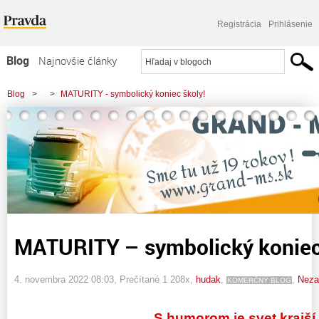
Registrácia
Prihlásenie
Blog
Najnovšie články
Najčítanejšie články
Blog
>
>
MATURITY - symbolický koniec školy!
Najkomentovanejšie články
Zoznam blogov
Komerčné blogy
MATURITY – symbolický koniec
4. novembra 2022 08:03
, Prečítané 1 208x,
hudak
,
,
Neza
KOMERČNÝ BLOG
S humorom je svet krajší 