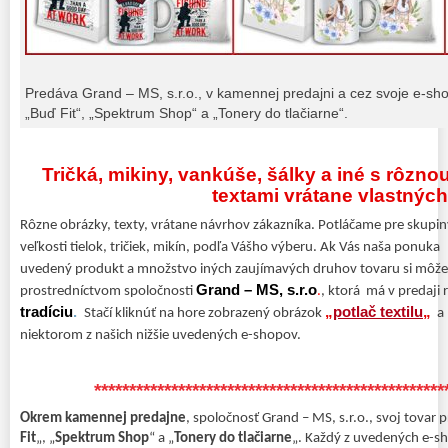
Predáva Grand – MS, s.r.o., v kamennej predajni a cez svoje e-sh
„Buď Fit“, „Spektrum Shop“ a „Tonery do tlačiarne“.
Tričká, mikiny, vankúše, šálky a iné s rôzno
textami vrátane vlastných
Rôzne obrázky, texty, vrátane návrhov zákazníka. Potláčame pre skupiny
veľkosti tielok, tričiek, mikín, podľa Vášho výberu. Ak Vás naša ponuk
uvedený produkt a množstvo iných zaujímavých druhov tovaru si môžet
Grand – MS, s.r.o
prostredníctvom spoločnosti
.
, ktorá má v predaji
tradíciu
.
„
potlač textilu
„
Stačí kliknúť na hore zobrazený obrázok
a 
niektorom z našich nižšie uvedených e-shopov.
**************************************************
Okrem kamennej predajne
, spoločnosť Grand – MS, s.r.o., svoj tovar 
Fit
„, „
Spektrum Shop
“ a „
Tonery do tlačiarne
„. Každý z uvedených e-s