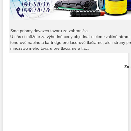
Sme priamy dovozca tovaru zo zahraničia.
U nás si môžete za výhodné ceny objednať nielen kvalitné atrame
tonerové náplne a kartridge pre laserové tlačiarne, ale i struny pr
množstvo iného tovaru pre tlačiarne a tlač.
Za 
PhDr. M