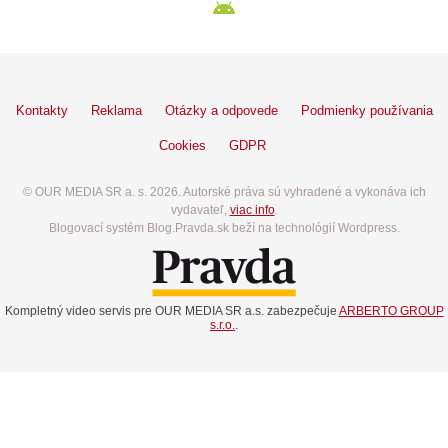
Kontakty
Reklama
Otázky a odpovede
Podmienky používania
Cookies
GDPR
© OUR MEDIA SR a. s. 2026. Autorské práva sú vyhradené a vykonáva ich
vydavateľ,
viac info
.
Blogovací systém Blog.Pravda.sk beží na technológií Wordpress.
Kompletný video servis pre OUR MEDIA SR a.s. zabezpečuje
ARBERTO GROUP
s.r.o.
.