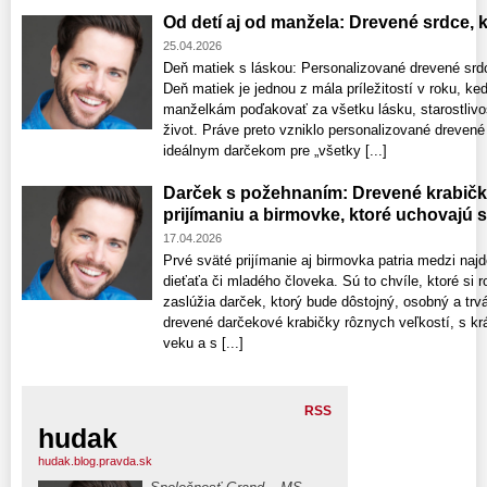
Od detí aj od manžela: Drevené srdce,
25.04.2026
Deň matiek s láskou: Personalizované drevené srdce
Deň matiek je jednou z mála príležitostí v roku
manželkám poďakovať za všetku lásku, starostlivos
život. Práve preto vzniklo personalizované drevené
ideálnym darčekom pre „všetky [...]
Darček s požehnaním: Drevené krabič
prijímaniu a birmovke, ktoré uchovajú 
17.04.2026
Prvé sväté prijímanie aj birmovka patria medzi najd
dieťaťa či mladého človeka. Sú to chvíle, ktoré si r
zaslúžia darček, ktorý bude dôstojný, osobný a trvá
drevené darčekové krabičky rôznych veľkostí, s k
veku a s [...]
RSS
hudak
hudak.blog.pravda.sk