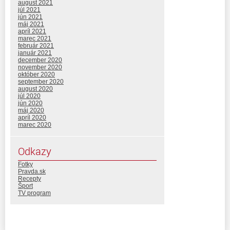
august 2021
júl 2021
jún 2021
máj 2021
apríl 2021
marec 2021
február 2021
január 2021
december 2020
november 2020
október 2020
september 2020
august 2020
júl 2020
jún 2020
máj 2020
apríl 2020
marec 2020
Odkazy
Fotky
Pravda.sk
Recepty
Šport
TV program