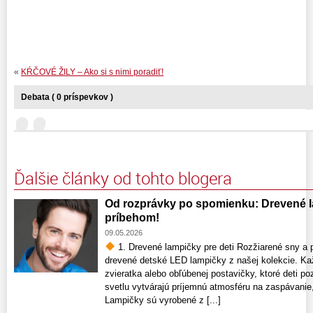
«
KŔČOVÉ ŽILY – Ako si s nimi poradiť!
Debata ( 0 príspevkov )
Ďalšie články od tohto blogera
Od rozprávky po spomienku: Drevené la
príbehom!
09.05.2026
1. Drevené lampičky pre deti Rozžiarené sny a p
drevené detské LED lampičky z našej kolekcie. Ka
zvieratka alebo obľúbenej postavičky, ktoré deti 
svetlu vytvárajú príjemnú atmosféru na zaspávanie,
Lampičky sú vyrobené z [...]