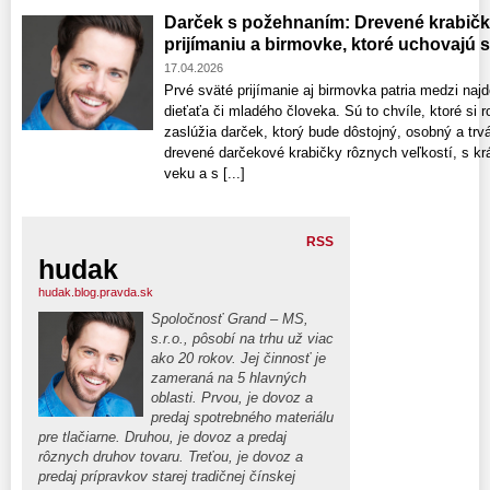
Darček s požehnaním: Drevené krabič
prijímaniu a birmovke, ktoré uchovajú 
17.04.2026
Prvé sväté prijímanie aj birmovka patria medzi najd
dieťaťa či mladého človeka. Sú to chvíle, ktoré si r
zaslúžia darček, ktorý bude dôstojný, osobný a trvá
drevené darčekové krabičky rôznych veľkostí, s k
veku a s [...]
RSS
hudak
hudak.blog.pravda.sk
Spoločnosť Grand – MS,
s.r.o., pôsobí na trhu už viac
ako 20 rokov. Jej činnosť je
zameraná na 5 hlavných
oblasti. Prvou, je dovoz a
predaj spotrebného materiálu
pre tlačiarne. Druhou, je dovoz a predaj
rôznych druhov tovaru. Treťou, je dovoz a
predaj prípravkov starej tradičnej čínskej