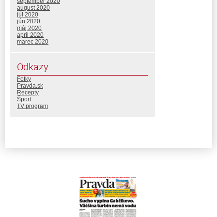
september 2020
august 2020
júl 2020
jún 2020
máj 2020
apríl 2020
marec 2020
Odkazy
Fotky
Pravda.sk
Recepty
Šport
TV program