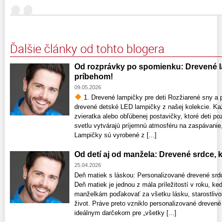
Ďalšie články od tohto blogera
Od rozprávky po spomienku: Drevené la
príbehom!
09.05.2026
1. Drevené lampičky pre deti Rozžiarené sny a p
drevené detské LED lampičky z našej kolekcie. Ka
zvieratka alebo obľúbenej postavičky, ktoré deti 
svetlu vytvárajú príjemnú atmosféru na zaspávanie,
Lampičky sú vyrobené z [...]
Od detí aj od manžela: Drevené srdce,
25.04.2026
Deň matiek s láskou: Personalizované drevené srdce
Deň matiek je jednou z mála príležitostí v roku
manželkám poďakovať za všetku lásku, starostlivos
život. Práve preto vzniklo personalizované drevené
ideálnym darčekom pre „všetky [...]