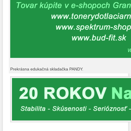
Prekrásna edukačná skladačka PANDY.