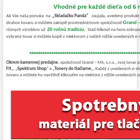
Vhodné pre každé dieťa od 6 
Ak Vás naša ponuka na
„Skladačku Panda“
zaujala, uvedený produkt
Grand –
druhov tovaru si môžete zakúpiť prostredníctvom spoločnosti
20 ročnú tradíciu
.
rôznych výrobkov už
Stačí kliknúť na hore zobra
vybraný tovar si môžete kúpiť v niektorom z našich nižšie uvedených e
**************************************************
Okrem kamennej predajne
, spoločnosť Grand – MS, s.r.o., svoj tovar 
Fit
„, „
Spektrum Shop
“ a „
Tonery do tlačiarne
„. Každý z uvedených e-s
tovaru a môžete ho navštíviť kliknutím na niektorý z nižšie uvedených z