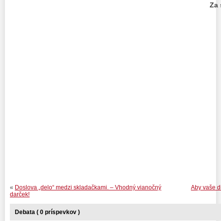
Za 
PhDr. M
«
Doslova „delo“ medzi skladačkami. – Vhodný vianočný
Aby vaše d
darček!
Debata ( 0 príspevkov )