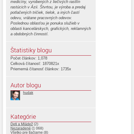
medicíny, vyrobených z liečivých rastlín
rastúcich v Ázii. Štvrtou, je výroba a predaj
potlačených tričiek, tielok, a iných častí
odevu, vrátane pracovných odevov.
Poslednou oblasťou je ponuka služieb v
oblasti kancelárskych, grafických, reklamných
a obdobných činností.
Štatistiky blogu
Počet článkov: 1,078
Celková čítanosť: 1870821x
Priemerná čítanosť článkov: 1735x
Autor blogu
hudak
Kategórie
Deti a Mládež
(2)
Nezaradené
(1 068)
Všetko pre tlačiarne
(8)