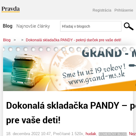
Registrácia
Prihlásenie
Blog
Najnovšie články
Najčítanejšie články
Blog
>
>
Dokonalá skladačka PANDY - pekný darček pre vaše deti!
Najkomentovanejšie články
Zoznam blogov
Komerčné blogy
Dokonalá skladačka PANDY – p
pre vaše deti!
18. decembra 2022 10:47
, Prečítané 1 520x,
hudak
,
,
Nez
KOMERČNÝ BLOG