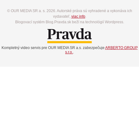
© OUR MEDIA SR a. s. 2026. Autorské práva sú vyhradené a vykonáva ich
vydavateľ,
viac info
.
Blogovací systém Blog.Pravda.sk beží na technológií Wordpress.
Kompletný video servis pre OUR MEDIA SR a.s. zabezpečuje
ARBERTO GROUP
s.r.o.
.