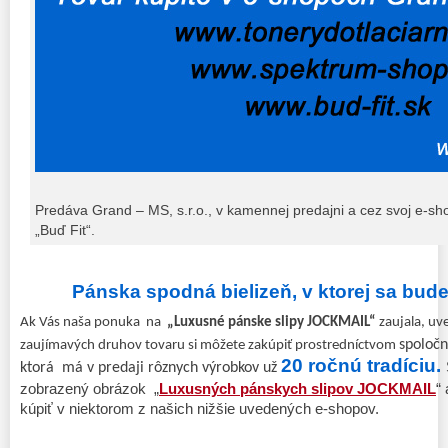
Predáva Grand – MS, s.r.o., v kamennej predajni a cez svoj e-sh
„Buď Fit“.
Pánska spodná bielizeň, v ktorej sa budet
Ak Vás naša ponuka na
„Luxusné pánske slipy JOCKMAIL“
zaujala, u
spoločn
zaujímavých druhov tovaru si môžete zakúpiť prostredníctvom
20 ročnú tradíciu.
ktorá má v predaji rôznych výrobkov už
zobrazený obrázok „
Luxusných pánskych slipov JOCKMAI
L
“
kúpiť v niektorom z našich nižšie uvedených e-shopov.