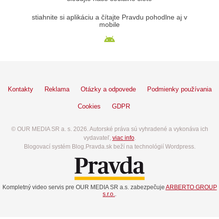
stiahnite si aplikáciu a čítajte Pravdu pohodlne aj v
mobile
Kontakty
Reklama
Otázky a odpovede
Podmienky používania
Cookies
GDPR
© OUR MEDIA SR a. s. 2026. Autorské práva sú vyhradené a vykonáva ich
vydavateľ,
viac info
.
Blogovací systém Blog.Pravda.sk beží na technológií Wordpress.
Kompletný video servis pre OUR MEDIA SR a.s. zabezpečuje
ARBERTO GROUP
s.r.o.
.