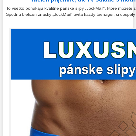
To všetko ponúkajú kvalitné pánske slipy „JockMail“, ktoré môžete z
Spodnú bielizeň značky „JockMail“ uvíta každý teenager, či dospelý