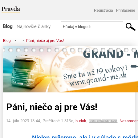
Registrácia
Prihlásenie
Blog
Najnovšie články
Najčítanejšie články
Blog
>
>
Páni, niečo aj pre Vás!
Najkomentovanejšie články
Zoznam blogov
Komerčné blogy
Páni, niečo aj pre Vás!
14. júla 2023 13:44
, Prečítané 1 315x,
hudak
,
,
Nezarade
KOMERČNÝ BLOG
Nielen príjemne, ale i v súlade s mó