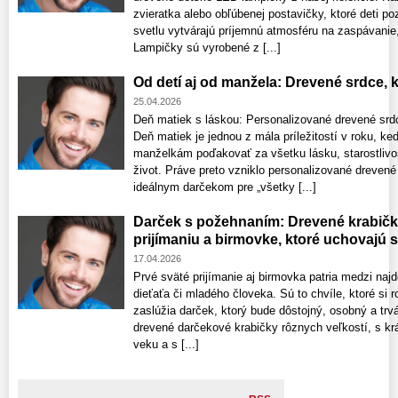
zvieratka alebo obľúbenej postavičky, ktoré deti 
svetlu vytvárajú príjemnú atmosféru na zaspávanie,
Lampičky sú vyrobené z [...]
Od detí aj od manžela: Drevené srdce,
25.04.2026
Deň matiek s láskou: Personalizované drevené srdce
Deň matiek je jednou z mála príležitostí v roku
manželkám poďakovať za všetku lásku, starostlivos
život. Práve preto vzniklo personalizované drevené
ideálnym darčekom pre „všetky [...]
Darček s požehnaním: Drevené krabič
prijímaniu a birmovke, ktoré uchovajú 
17.04.2026
Prvé sväté prijímanie aj birmovka patria medzi najd
dieťaťa či mladého človeka. Sú to chvíle, ktoré si r
zaslúžia darček, ktorý bude dôstojný, osobný a trvá
drevené darčekové krabičky rôznych veľkostí, s k
veku a s [...]