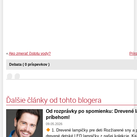
«
Ako zmerať čistotu vody?
Prír
Debata ( 0 príspevkov )
Ďalšie články od tohto blogera
Od rozprávky po spomienku: Drevené la
príbehom!
09.05.2026
1. Drevené lampičky pre deti Rozžiarené sny a p
drevené detské LED lampičky z našej kolekcie. Ka