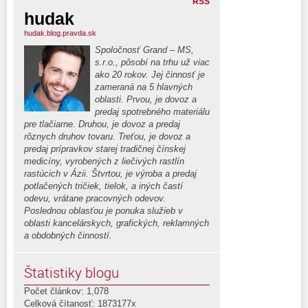
RSS
hudak
hudak.blog.pravda.sk
Spoločnosť Grand – MS,
s.r.o., pôsobí na trhu už viac
ako 20 rokov. Jej činnosť je
zameraná na 5 hlavných
oblasti. Prvou, je dovoz a
predaj spotrebného materiálu
pre tlačiarne. Druhou, je dovoz a predaj
rôznych druhov tovaru. Treťou, je dovoz a
predaj prípravkov starej tradičnej čínskej
medicíny, vyrobených z liečivých rastlín
rastúcich v Ázii. Štvrtou, je výroba a predaj
potlačených tričiek, tielok, a iných častí
odevu, vrátane pracovných odevov.
Poslednou oblasťou je ponuka služieb v
oblasti kancelárskych, grafických, reklamných
a obdobných činností.
Štatistiky blogu
Počet článkov: 1,078
Celková čítanosť: 1873177x