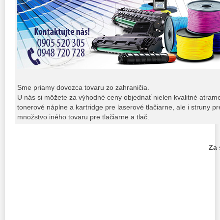
Sme priamy dovozca tovaru zo zahraničia.
U nás si môžete za výhodné ceny objednať nielen kvalitné atrame
tonerové náplne a kartridge pre laserové tlačiarne, ale i struny pr
množstvo iného tovaru pre tlačiarne a tlač.
Za 
PhDr. M