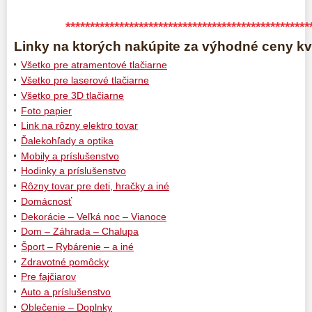
**************************************************
Linky na ktorých nakúpite za výhodné ceny kva
Všetko pre atramentové tlačiarne
Všetko pre laserové tlačiarne
Všetko pre 3D tlačiarne
Foto papier
Link na rôzny elektro tovar
Ďalekohľady a optika
Mobily a príslušenstvo
Hodinky a príslušenstvo
Rôzny tovar pre deti, hračky a iné
Domácnosť
Dekorácie – Veľká noc – Vianoce
Dom – Záhrada – Chalupa
Šport – Rybárenie – a iné
Zdravotné pomôcky
Pre fajčiarov
Auto a príslušenstvo
Oblečenie – Doplnky