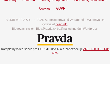
Cookies
GDPR
© OUR MEDIA SR a. s. 2026. Autorské práva sú vyhradené a vykonáva ich
vydavateľ,
viac info
.
Blogovací systém Blog.Pravda.sk beží na technológií Wordpress.
Kompletný video servis pre OUR MEDIA SR a.s. zabezpečuje
ARBERTO GROUP
s.r.o.
.