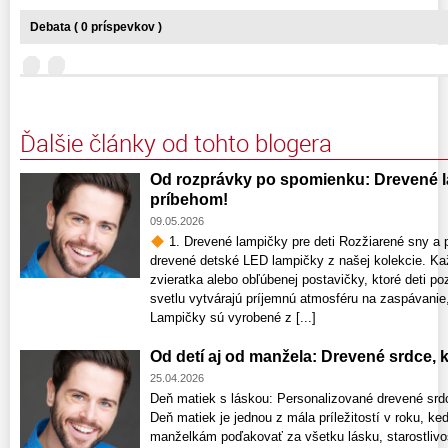
Debata ( 0 príspevkov )
Ďalšie články od tohto blogera
Od rozprávky po spomienku: Drevené la
príbehom!
09.05.2026
1. Drevené lampičky pre deti Rozžiarené sny a p
drevené detské LED lampičky z našej kolekcie. Ka
zvieratka alebo obľúbenej postavičky, ktoré deti 
svetlu vytvárajú príjemnú atmosféru na zaspávanie,
Lampičky sú vyrobené z [...]
Od detí aj od manžela: Drevené srdce,
25.04.2026
Deň matiek s láskou: Personalizované drevené srdce
Deň matiek je jednou z mála príležitostí v roku
manželkám poďakovať za všetku lásku, starostlivos