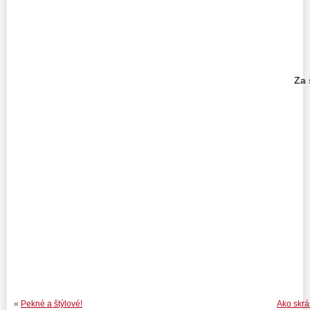
Za 
PhDr. M
«
Pekné a štýlové!
Ako skrá