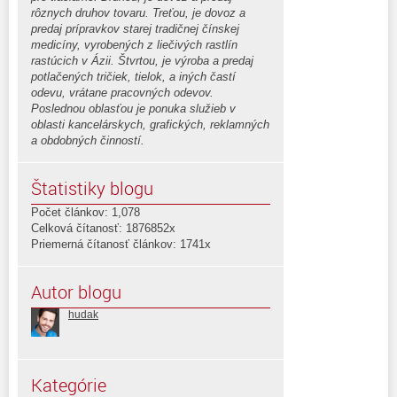
rôznych druhov tovaru. Treťou, je dovoz a
predaj prípravkov starej tradičnej čínskej
medicíny, vyrobených z liečivých rastlín
rastúcich v Ázii. Štvrtou, je výroba a predaj
potlačených tričiek, tielok, a iných častí
odevu, vrátane pracovných odevov.
Poslednou oblasťou je ponuka služieb v
oblasti kancelárskych, grafických, reklamných
a obdobných činností.
Štatistiky blogu
Počet článkov: 1,078
Celková čítanosť: 1876852x
Priemerná čítanosť článkov: 1741x
Autor blogu
hudak
Kategórie