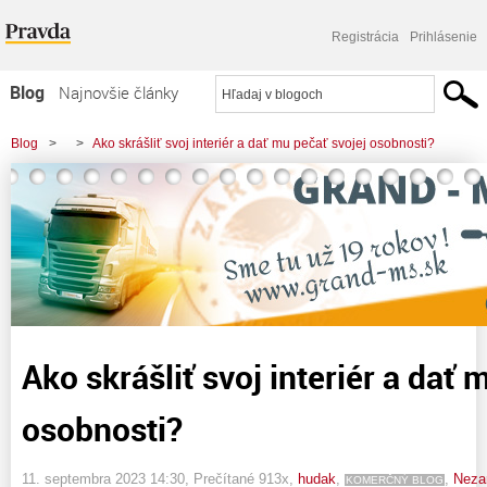
Registrácia
Prihlásenie
Blog
Najnovšie články
Najčítanejšie články
Blog
>
>
Ako skrášliť svoj interiér a dať mu pečať svojej osobnosti?
Najkomentovanejšie články
Zoznam blogov
Komerčné blogy
Ako skrášliť svoj interiér a dať 
osobnosti?
11. septembra 2023 14:30
, Prečítané 913x,
hudak
,
,
Neza
KOMERČNÝ BLOG