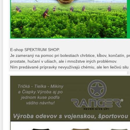
E-shop SPEKTRUM SHOP.
Je zameraný na pomoc pri bolestiach chrbtice, kĺbov, končatín, p
prostate, hučaní v ušiach, ale i množstve iných problémov.
Ním predávané prípravky nevyužívajú chémiu, ale len liečivú silu p