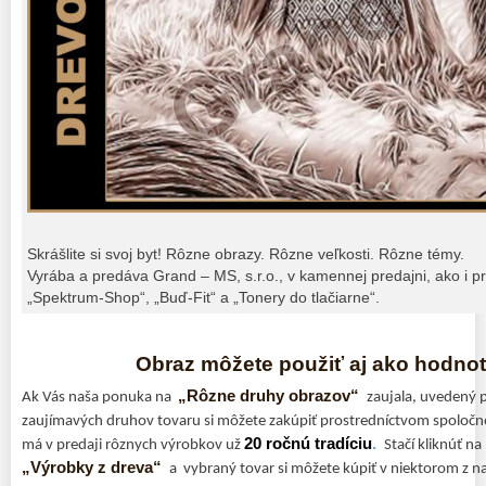
Skrášlite si svoj byt! Rôzne obrazy. Rôzne veľkosti. Rôzne témy.
Vyrába a predáva Grand – MS, s.r.o., v kamennej predajni, ako i p
„Spektrum-Shop“, „Buď-Fit“ a „Tonery do tlačiarne“.
Obraz môžete použiť aj ako hodnot
„Rôzne druhy obrazov“
Ak Vás naša ponuka na
zaujala, uvedený 
zaujímavých druhov tovaru si môžete zakúpiť prostredníctvom spoločn
20 ročnú tradíciu
.
má v predaji rôznych výrobkov už
Stačí kliknúť n
„Výrobky z dreva“
a vybraný tovar si môžete kúpiť v niektorom z n