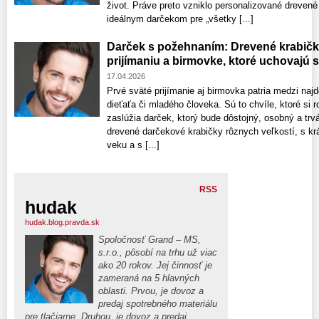
život. Práve preto vzniklo personalizované drevené
ideálnym darčekom pre „všetky [...]
Darček s požehnaním: Drevené krabič
prijímaniu a birmovke, ktoré uchovajú 
17.04.2026
Prvé sväté prijímanie aj birmovka patria medzi najd
dieťaťa či mladého človeka. Sú to chvíle, ktoré si r
zaslúžia darček, ktorý bude dôstojný, osobný a trvá
drevené darčekové krabičky rôznych veľkostí, s k
veku a s [...]
RSS
hudak
hudak.blog.pravda.sk
Spoločnosť Grand – MS,
s.r.o., pôsobí na trhu už viac
ako 20 rokov. Jej činnosť je
zameraná na 5 hlavných
oblasti. Prvou, je dovoz a
predaj spotrebného materiálu
pre tlačiarne. Druhou, je dovoz a predaj