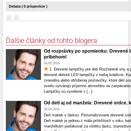
Debata ( 0 príspevkov )
Ďalšie články od tohto blogera
Od rozprávky po spomienku: Drevené la
príbehom!
09.05.2026
1. Drevené lampičky pre deti Rozžiarené sny a p
drevené detské LED lampičky z našej kolekcie. Ka
zvieratka alebo obľúbenej postavičky, ktoré deti 
svetlu vytvárajú príjemnú atmosféru na zaspávanie,
Lampičky sú vyrobené z [...]
Od detí aj od manžela: Drevené srdce,
25.04.2026
Deň matiek s láskou: Personalizované drevené srdce
Deň matiek je jednou z mála príležitostí v roku
manželkám poďakovať za všetku lásku, starostlivos