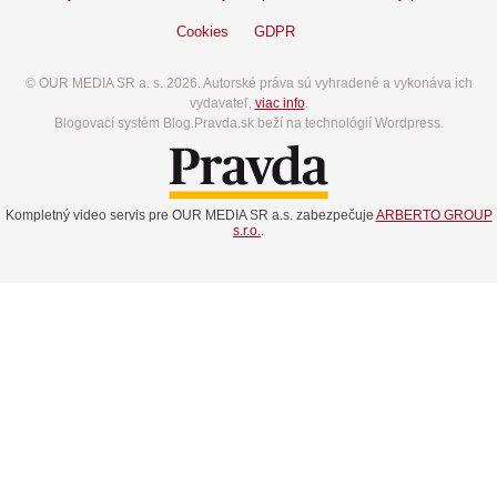
Cookies
GDPR
© OUR MEDIA SR a. s. 2026. Autorské práva sú vyhradené a vykonáva ich
vydavateľ,
viac info
.
Blogovací systém Blog.Pravda.sk beží na technológií Wordpress.
Kompletný video servis pre OUR MEDIA SR a.s. zabezpečuje
ARBERTO GROUP
s.r.o.
.