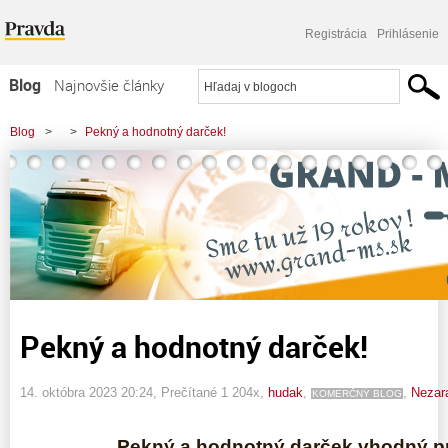
Registrácia
Prihlásenie
Blog
Najnovšie články
Najčítanejšie články
Blog
>
>
Pekný a hodnotný darček!
Najkomentovanejšie články
Zoznam blogov
Komerčné blogy
Pekný a hodnotný darček!
14. októbra 2023 20:24
, Prečítané 1 204x,
hudak
,
,
Nezar
KOMERČNÝ BLOG
Pekný a hodnotný darček vhodný p