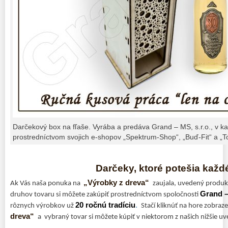
Darčekový box na fľaše. Vyrába a predáva Grand – MS, s.r.o., v ka
prostredníctvom svojich e-shopov „Spektrum-Shop“, „Buď-Fit“ a „To
Darčeky, ktoré potešia každ
„Výrobky z dreva“
Ak Vás naša ponuka na
zaujala, uvedený produk
Grand –
druhov tovaru si môžete zakúpiť prostredníctvom spoločnosti
20 ročnú tradíciu
.
rôznych výrobkov už
Stačí kliknúť na hore zobra
dreva“
a vybraný tovar si môžete kúpiť v niektorom z našich nižšie u