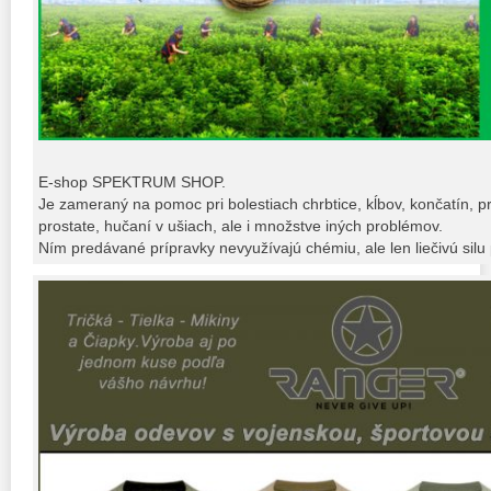
E-shop SPEKTRUM SHOP.
Je zameraný na pomoc pri bolestiach chrbtice, kĺbov, končatín, p
prostate, hučaní v ušiach, ale i množstve iných problémov.
Ním predávané prípravky nevyužívajú chémiu, ale len liečivú silu p