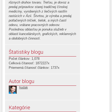
rôznych druhov tovaru. Treťou, je dovoz a
predaj prípravkov starej tradičnej čínskej
medicíny, vyrobených z liečivých rastlín
rastúcich v Ázii. Štvrtou, je výroba a predaj
potlačených tričiek, tielok, a iných častí
odevu, vrátane pracovných odevov.
Poslednou oblasťou je ponuka služieb v
oblasti kancelárskych, grafických, reklamných
a obdobných činností.
Štatistiky blogu
Počet článkov: 1,078
Celková čítanosť: 1872227x
Priemerná čítanosť článkov: 1737x
Autor blogu
hudak
Kategórie