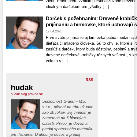
život. Práve preto vzniklo personalizované drevené
ideálnym darčekom pre „všetky [...]
Darček s požehnaním: Drevené krabič
prijímaniu a birmovke, ktoré uchovajú 
17.04.2026
Prvé sväté prijímanie aj birmovka patria medzi najd
dieťaťa či mladého človeka. Sú to chvíle, ktoré si r
zaslúžia darček, ktorý bude dôstojný, osobný a trvá
drevené darčekové krabičky rôznych veľkostí, s k
veku a s [...]
RSS
hudak
hudak.blog.pravda.sk
Spoločnosť Grand – MS,
s.r.o., pôsobí na trhu už viac
ako 20 rokov. Jej činnosť je
zameraná na 5 hlavných
oblasti. Prvou, je dovoz a
predaj spotrebného materiálu
pre tlačiarne. Druhou, je dovoz a predaj