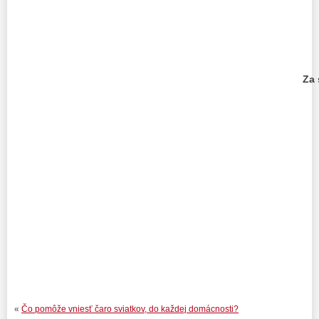
Za 
PhDr. M
«
Čo pomôže vniesť čaro sviatkov, do každej domácnosti?