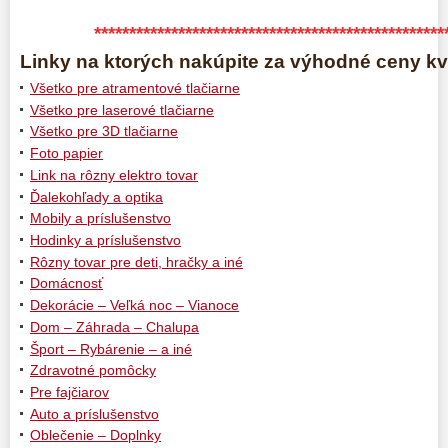
**************************************************
Linky na ktorých nakúpite za výhodné ceny kva
Všetko pre atramentové tlačiarne
Všetko pre laserové tlačiarne
Všetko pre 3D tlačiarne
Foto papier
Link na rôzny elektro tovar
Ďalekohľady a optika
Mobily a príslušenstvo
Hodinky a príslušenstvo
Rôzny tovar pre deti, hračky a iné
Domácnosť
Dekorácie – Veľká noc – Vianoce
Dom – Záhrada – Chalupa
Šport – Rybárenie – a iné
Zdravotné pomôcky
Pre fajčiarov
Auto a príslušenstvo
Oblečenie – Doplnky