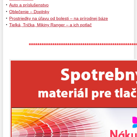
Auto a príslušenstvo
Oblečenie – Doplnky
Prostriedky na úľavu od bolesti – na prírodnej báze
Tielká, Trička, Mikiny Ranger – a ich potlač
**************************************************