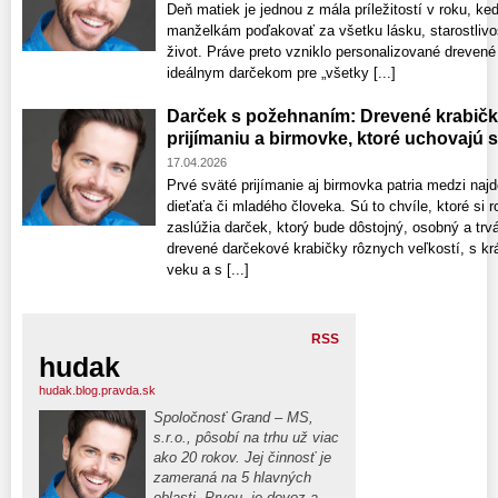
Deň matiek je jednou z mála príležitostí v roku
manželkám poďakovať za všetku lásku, starostlivos
život. Práve preto vzniklo personalizované drevené
ideálnym darčekom pre „všetky [...]
Darček s požehnaním: Drevené krabič
prijímaniu a birmovke, ktoré uchovajú 
17.04.2026
Prvé sväté prijímanie aj birmovka patria medzi najd
dieťaťa či mladého človeka. Sú to chvíle, ktoré si r
zaslúžia darček, ktorý bude dôstojný, osobný a trvá
drevené darčekové krabičky rôznych veľkostí, s k
veku a s [...]
RSS
hudak
hudak.blog.pravda.sk
Spoločnosť Grand – MS,
s.r.o., pôsobí na trhu už viac
ako 20 rokov. Jej činnosť je
zameraná na 5 hlavných
oblasti. Prvou, je dovoz a