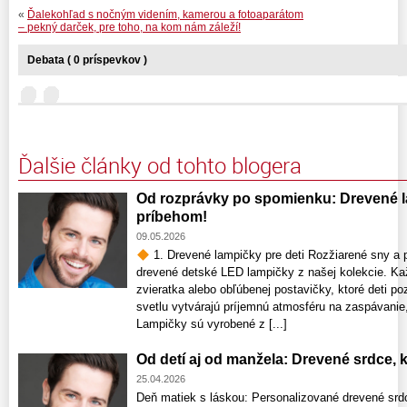
«
Ďalekohľad s nočným videním, kamerou a fotoaparátom
– pekný darček, pre toho, na kom nám záleží!
Debata ( 0 príspevkov )
Ďalšie články od tohto blogera
Od rozprávky po spomienku: Drevené la
príbehom!
09.05.2026
1. Drevené lampičky pre deti Rozžiarené sny a p
drevené detské LED lampičky z našej kolekcie. Ka
zvieratka alebo obľúbenej postavičky, ktoré deti 
svetlu vytvárajú príjemnú atmosféru na zaspávanie,
Lampičky sú vyrobené z [...]
Od detí aj od manžela: Drevené srdce,
25.04.2026
Deň matiek s láskou: Personalizované drevené srdce