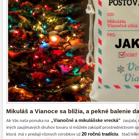
Mikuláš a Vianoce sa blížia, a pekné balenie d
„Vianočné a mikulášske vrecká“
Ak Vás naša ponuka na
zaujala,
iných zaujímavých druhov tovaru si môžete zakúpiť prostredníctvom s
20 ročnú tradíciu
.
ktorá má v predaji rôznych výrobkov už
Stačí kli