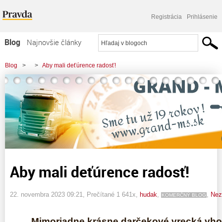
Registrácia
Prihlásenie
Blog
Najnovšie články
Najčítanejšie články
Blog
>
>
Aby mali deťúrence radosť!
Najkomentovanejšie články
Zoznam blogov
Komerčné blogy
Aby mali deťúrence radosť!
22. novembra 2023 09:21
, Prečítané 1 641x,
hudak
,
,
Nez
KOMERČNÝ BLOG
Mimoriadne krásne darčekové vrecká vho