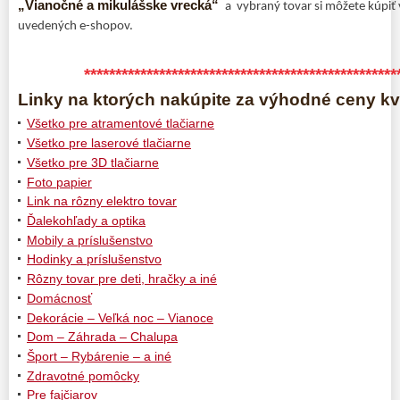
„Vianočné a mikulášske vrecká“
a vybraný tovar si môžete kúpiť 
uvedených e-shopov.
**************************************************
Linky na ktorých nakúpite za výhodné ceny kva
Všetko pre atramentové tlačiarne
Všetko pre laserové tlačiarne
Všetko pre 3D tlačiarne
Foto papier
Link na rôzny elektro tovar
Ďalekohľady a optika
Mobily a príslušenstvo
Hodinky a príslušenstvo
Rôzny tovar pre deti, hračky a iné
Domácnosť
Dekorácie – Veľká noc – Vianoce
Dom – Záhrada – Chalupa
Šport – Rybárenie – a iné
Zdravotné pomôcky
Pre fajčiarov