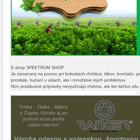
E-shop SPEKTRUM SHOP.
Je zameraný na pomoc pri bolestiach chrbtice, kĺbov, končatín, p
prostate, hučaní v ušiach, ale i množstve iných problémov.
Ním predávané prípravky nevyužívajú chémiu, ale len liečivú silu p