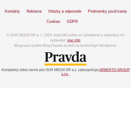
Kontakty
Reklama
Otázky a odpovede
Podmienky používania
Cookies
GDPR
© OUR MEDIA SR a. s. 2026. Autorské práva sú vyhradené a vykonáva ich
vydavateľ,
viac info
.
Blogovací systém Blog.Pravda.sk beží na technológií Wordpress.
Kompletný video servis pre OUR MEDIA SR a.s. zabezpečuje
ARBERTO GROUP
s.r.o.
.