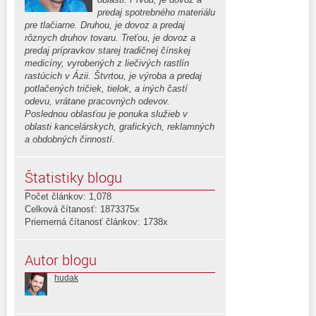
predaj spotrebného materiálu
pre tlačiarne. Druhou, je dovoz a predaj
rôznych druhov tovaru. Treťou, je dovoz a
predaj prípravkov starej tradičnej čínskej
medicíny, vyrobených z liečivých rastlín
rastúcich v Ázii. Štvrtou, je výroba a predaj
potlačených tričiek, tielok, a iných častí
odevu, vrátane pracovných odevov.
Poslednou oblasťou je ponuka služieb v
oblasti kancelárskych, grafických, reklamných
a obdobných činností.
Štatistiky blogu
Počet článkov: 1,078
Celková čítanosť: 1873375x
Priemerná čítanosť článkov: 1738x
Autor blogu
hudak