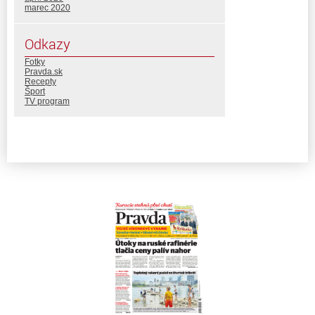
marec 2020
Odkazy
Fotky
Pravda.sk
Recepty
Šport
TV program