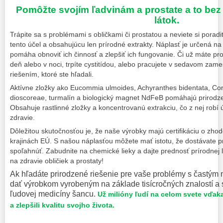
Pomôžte svojím ľadvinám a prostate a to bez
látok.
Trápite sa s problémami s obličkami či prostatou a neviete si porad
tento účel a obsahujúcu len prírodné extrakty. Náplasť je určená na
pomáha obnoviť ich činnosť a zlepšiť ich fungovanie. Či už máte 
deň alebo v noci, trpíte cystitídou, alebo pracujete v sedavom zam
riešením, ktoré ste hľadali.
Aktívne zložky ako Eucommia ulmoides, Achyranthes bidentata, Corn
dioscoreae, turmalín a biologický magnet NdFeB pomáhajú prirodz
Obsahuje rastlinné zložky a koncentrovanú extrakciu, čo z nej robí 
zdravie.
Dôležitou skutočnosťou je, že naše výrobky majú certifikáciu o zho
krajinách EÚ. S našou náplasťou môžete mať istotu, že dostávate p
spoľahnúť. Zabudnite na chemické lieky a dajte prednosť prírodnej
na zdravie obličiek a prostaty!
Ak hľadáte prirodzené riešenie pre vaše problémy s častým m
dať výrobkom vyrobeným na základe tisícročných znalostí a s
ľudovej medicíny šancu.
Už milióny ľudí na celom svete vďaka
a zlepšili kvalitu svojho života.