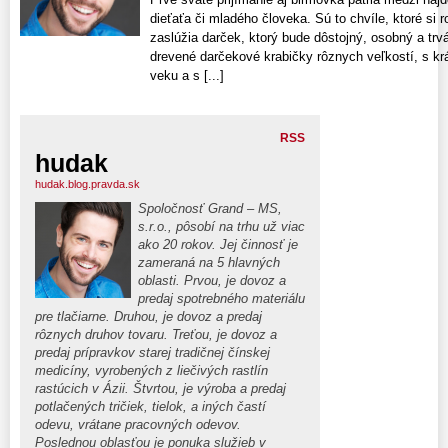
dieťaťa či mladého človeka. Sú to chvíle, ktoré si r
zaslúžia darček, ktorý bude dôstojný, osobný a trvá
drevené darčekové krabičky rôznych veľkostí, s k
veku a s [...]
RSS
hudak
hudak.blog.pravda.sk
Spoločnosť Grand – MS,
s.r.o., pôsobí na trhu už viac
ako 20 rokov. Jej činnosť je
zameraná na 5 hlavných
oblasti. Prvou, je dovoz a
predaj spotrebného materiálu
pre tlačiarne. Druhou, je dovoz a predaj
rôznych druhov tovaru. Treťou, je dovoz a
predaj prípravkov starej tradičnej čínskej
medicíny, vyrobených z liečivých rastlín
rastúcich v Ázii. Štvrtou, je výroba a predaj
potlačených tričiek, tielok, a iných častí
odevu, vrátane pracovných odevov.
Poslednou oblasťou je ponuka služieb v