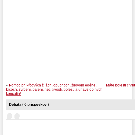
PhDr. M
«
Pomoc pri kŕčových žilách, opuchoch, žilovom edéne,
Máte bolesti chrbt
kŕčoch, svrbení, pálení, necitlivosti, bolesti a únave dolných
končatín!
Debata ( 0 príspevkov )