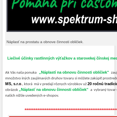
Náplasť na prostatu a obnove činnosti obličiek.
Liečivé účinky rastlinných výťažkov a starovekej čínskej me
„Náplastí na obnovu činnosti obličiek“
Ak Vás naša ponuka
zauj
množstvo iných zaujímavých druhov tovaru si môžete zakúpiť prostred
MS, s.r.o
20 ročnú tradíci
.
, ktorá má v predaji rôznych výrobkov už
„Náplasť na obnovu činnosti obličiek“
obrázok
a vybraný tovar 
našich nižšie uvedených e-shopov.
**************************************************