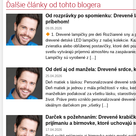
Ďalšie články od tohto blogera
Od rozprávky po spomienku: Drevené la
príbehom!
09.05.2026
1. Drevené lampičky pre deti Rozžiarené sny a p
drevené detské LED lampičky z našej kolekcie. Ka
zvieratka alebo obľúbenej postavičky, ktoré deti 
svetlu vytvárajú príjemnú atmosféru na zaspávanie,
Lampičky sú vyrobené z [...]
Od detí aj od manžela: Drevené srdce,
25.04.2026
Deň matiek s láskou: Personalizované drevené srdce
Deň matiek je jednou z mála príležitostí v roku
manželkám poďakovať za všetku lásku, starostlivos
život. Práve preto vzniklo personalizované drevené
ideálnym darčekom pre „všetky [...]
Darček s požehnaním: Drevené krabič
prijímaniu a birmovke, ktoré uchovajú 
17.04.2026
Prvé sväté prijímanie aj birmovka patria medzi najd