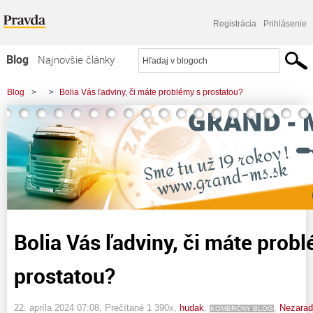
Registrácia
Prihlásenie
Blog
Najnovšie články
Najčítanejšie články
Blog
>
>
Bolia Vás ľadviny, či máte problémy s prostatou?
Najkomentovanejšie články
Zoznam blogov
Komerčné blogy
Bolia Vás ľadviny, či máte prob
prostatou?
22. apríla 2024 07:08
, Prečítané 1 390x,
hudak
,
,
Nezara
KOMERČNÝ BLOG