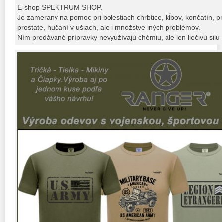
E-shop SPEKTRUM SHOP.
Je zameraný na pomoc pri bolestiach chrbtice, kĺbov, končatín, p
prostate, hučaní v ušiach, ale i množstve iných problémov.
Ním predávané prípravky nevyužívajú chémiu, ale len liečivú silu p