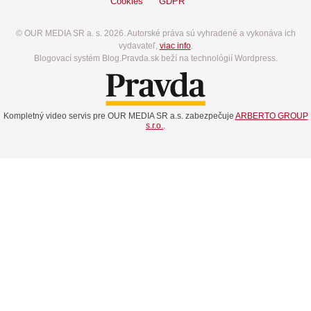
Cookies
GDPR
© OUR MEDIA SR a. s. 2026. Autorské práva sú vyhradené a vykonáva ich
vydavateľ,
viac info
.
Blogovací systém Blog.Pravda.sk beží na technológií Wordpress.
Kompletný video servis pre OUR MEDIA SR a.s. zabezpečuje
ARBERTO GROUP
s.r.o.
.