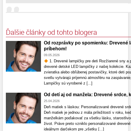
Ďalšie články od tohto blogera
Od rozprávky po spomienku: Drevené la
príbehom!
09.05.2026
1. Drevené lampičky pre deti Rozžiarené sny a p
drevené detské LED lampičky z našej kolekcie. Ka
zvieratka alebo obľúbenej postavičky, ktoré deti 
svetlu vytvárajú príjemnú atmosféru na zaspávanie,
Lampičky sú vyrobené z [...]
Od detí aj od manžela: Drevené srdce,
25.04.2026
Deň matiek s láskou: Personalizované drevené srdce
Deň matiek je jednou z mála príležitostí v roku
manželkám poďakovať za všetku lásku, starostlivos
život. Práve preto vzniklo personalizované drevené
ideálnym darčekom pre „všetky [...]