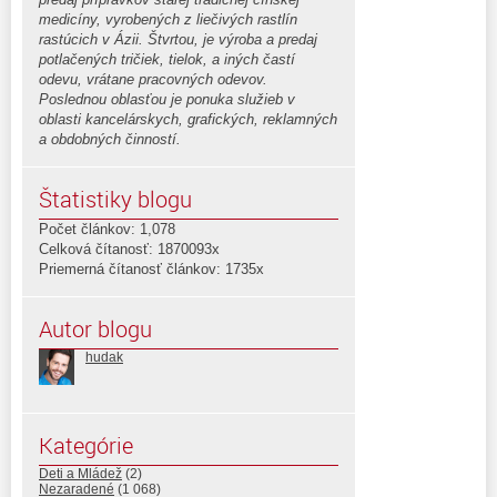
medicíny, vyrobených z liečivých rastlín
rastúcich v Ázii. Štvrtou, je výroba a predaj
potlačených tričiek, tielok, a iných častí
odevu, vrátane pracovných odevov.
Poslednou oblasťou je ponuka služieb v
oblasti kancelárskych, grafických, reklamných
a obdobných činností.
Štatistiky blogu
Počet článkov: 1,078
Celková čítanosť: 1870093x
Priemerná čítanosť článkov: 1735x
Autor blogu
hudak
Kategórie
Deti a Mládež
(2)
Nezaradené
(1 068)