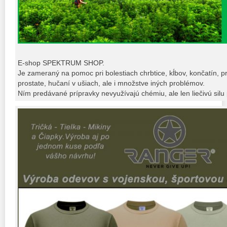
E-shop SPEKTRUM SHOP.
Je zameraný na pomoc pri bolestiach chrbtice, kĺbov, končatín, p
prostate, hučaní v ušiach, ale i množstve iných problémov.
Ním predávané prípravky nevyužívajú chémiu, ale len liečivú silu p