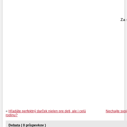
Za 
PhDr. M
«
Hľadáte perfektný darček nielen pre deti, ale i celú
Nechajte svoj
rodinu?
Debata ( 0 príspevkov )