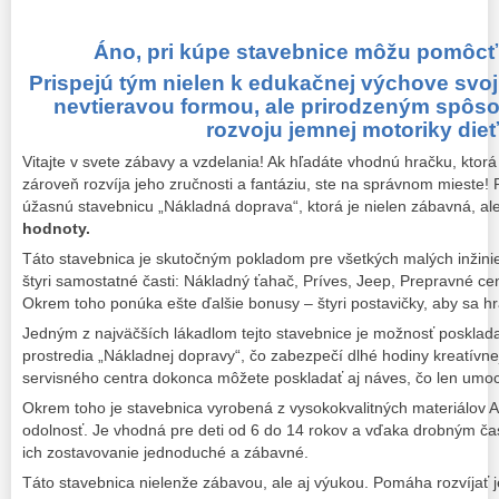
Áno, pri kúpe stavebnice môžu pomôcť aj
Prispejú tým nielen k edukačnej výchove svo
nevtieravou formou, ale prirodzeným spôso
rozvoju jemnej motoriky dieť
Vitajte v svete zábavy a vzdelania! Ak hľadáte vhodnú hračku, ktorá
zároveň rozvíja jeho zručnosti a fantáziu, ste na správnom mieste
úžasnú stavebnicu „Nákladná doprava“, ktorá je nielen zábavná, al
hodnoty.
Táto stavebnica je skutočným pokladom pre všetkých malých inžinie
štyri samostatné časti: Nákladný ťahač, Príves, Jeep, Prepravné c
Okrem toho ponúka ešte ďalšie bonusy – štyri postavičky, aby sa hra
Jedným z najväčších lákadlom tejto stavebnice je možnosť poskladať
prostredia „Nákladnej dopravy“, čo zabezpečí dlhé hodiny kreatívne
servisného centra dokonca môžete poskladať aj náves, čo len umocň
Okrem toho je stavebnica vyrobená z vysokokvalitných materiálov ABS
odolnosť. Je vhodná pre deti od 6 do 14 rokov a vďaka drobným č
ich zostavovanie jednoduché a zábavné.
Táto stavebnica nielenže zábavou, ale aj výukou. Pomáha rozvíjať 