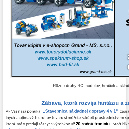
Rôzne druhy RC modelov, hračiek a sklad
Zábava, ktorá rozvíja fantáziu a z
„Stavebnica nákladnej dopravy 4 v 1“
Ak Vás naša ponuka
zauja
iných zaujímavých druhov tovaru si môžete zakúpiť prostredníctvom s
20 ročnú tradíciu
.
ktorá má v predaji rôznych výrobkov už
Stačí kli