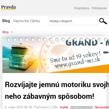
Registrácia
Prihlásenie
Blog
Najnovšie články
Najčítanejšie články
Blog
>
Najkomentovanejšie články
>
Rozvíjajte jemnú motoriku svojho dieťaťa pre neho zábavným spôsobom!
Zoznam blogov
Komerčné blogy
Rozvíjajte jemnú motoriku svojh
neho zábavným spôsobom!
6. mája 2024 06:39
, Prečítané 1 128x,
hudak
,
,
Nezarade
KOMERČNÝ BLOG