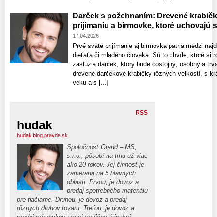
Darček s požehnaním: Drevené krabič
prijímaniu a birmovke, ktoré uchovajú 
17.04.2026
Prvé sväté prijímanie aj birmovka patria medzi najd
dieťaťa či mladého človeka. Sú to chvíle, ktoré si r
zaslúžia darček, ktorý bude dôstojný, osobný a trvá
drevené darčekové krabičky rôznych veľkostí, s k
veku a s [...]
RSS
hudak
hudak.blog.pravda.sk
Spoločnosť Grand – MS,
s.r.o., pôsobí na trhu už viac
ako 20 rokov. Jej činnosť je
zameraná na 5 hlavných
oblasti. Prvou, je dovoz a
predaj spotrebného materiálu
pre tlačiarne. Druhou, je dovoz a predaj
rôznych druhov tovaru. Treťou, je dovoz a
predaj prípravkov starej tradičnej čínskej