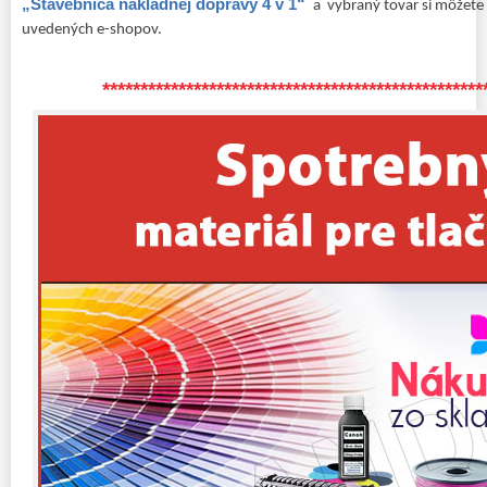
„Stavebnica nákladnej dopravy 4 v 1“
a vybraný tovar si môžete k
uvedených e-shopov.
**************************************************