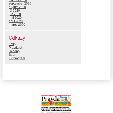
október 2020
september 2020
august 2020
júl 2020
jún 2020
máj 2020
apríl 2020
marec 2020
Odkazy
Fotky
Pravda.sk
Recepty
Šport
TV program