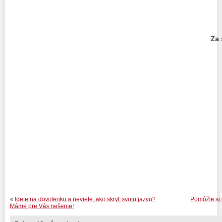
Za 
PhDr. M
«
Idete na dovolenku a neviete, ako skryť svoju jazvu?
Pomôžte si 
Máme pre Vás riešenie!