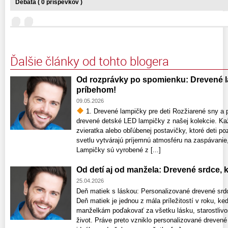
Debata ( 0 príspevkov )
Ďalšie články od tohto blogera
Od rozprávky po spomienku: Drevené la
príbehom!
09.05.2026
1. Drevené lampičky pre deti Rozžiarené sny a p
drevené detské LED lampičky z našej kolekcie. Ka
zvieratka alebo obľúbenej postavičky, ktoré deti 
svetlu vytvárajú príjemnú atmosféru na zaspávanie,
Lampičky sú vyrobené z [...]
Od detí aj od manžela: Drevené srdce,
25.04.2026
Deň matiek s láskou: Personalizované drevené srdce
Deň matiek je jednou z mála príležitostí v roku
manželkám poďakovať za všetku lásku, starostlivos
život. Práve preto vzniklo personalizované drevené