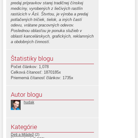
predaj prípravkov starej tradičnej čínskej
medicíny, vyrobených z liečivých rastlín
rastúcich v Ázii. Štvrtou, je výroba a predaj
potlačených tričiek, tielok, a iných častí
odevu, vrátane pracovných odevov.
Poslednou oblasťou je ponuka služieb v
oblasti kancelárskych, grafických, reklamných
a obdobných činností.
Štatistiky blogu
Počet článkov: 1,078
Celková čítanosť: 1870185x
Priemerná čítanosť článkov: 1735x
Autor blogu
hudak
Kategórie
Deti a Mládež
(2)