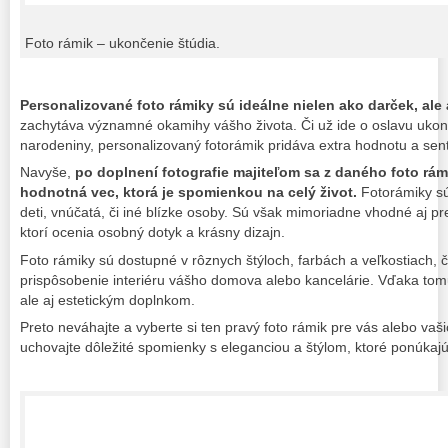
Foto rámik – ukončenie štúdia.
Personalizované foto rámiky sú ideálne nielen ako darček, ale 
zachytáva významné okamihy vášho života. Či už ide o oslavu ukon
narodeniny, personalizovaný fotorámik pridáva extra hodnotu a sent
Navyše,
po doplnení fotografie majiteľom sa z daného foto rá
hodnotná vec, ktorá je spomienkou na celý život.
Fotorámiky s
deti, vnúčatá, či iné blízke osoby. Sú však mimoriadne vhodné aj pre 
ktorí ocenia osobný dotyk a krásny dizajn.
Foto rámiky sú dostupné v rôznych štýloch, farbách a veľkostiach,
prispôsobenie interiéru vášho domova alebo kancelárie. Vďaka tomu
ale aj estetickým doplnkom.
Preto neváhajte a vyberte si ten pravý foto rámik pre vás alebo vaši
uchovajte dôležité spomienky s eleganciou a štýlom, ktoré ponúkajú