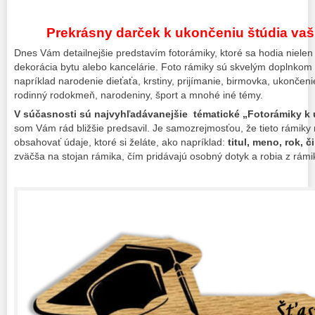
Prekrásny darček k ukončeniu štúdia vaši
Dnes Vám detailnejšie predstavím fotorámiky, ktoré sa hodia nielen
dekorácia bytu alebo kancelárie. Foto rámiky sú skvelým doplnkom p
napríklad narodenie dieťaťa, krstiny, prijímanie, birmovka, ukončeni
rodinný rodokmeň, narodeniny, šport a mnohé iné témy.
V súčasnosti sú najvyhľadávanejšie tématické „Fotorámiky k 
som Vám rád bližšie predsavil. Je samozrejmosťou, že tieto rámiky
obsahovať údaje, ktoré si želáte, ako napríklad:
titul, meno, rok, č
zväčša na stojan rámika, čím pridávajú osobný dotyk a robia z rámi