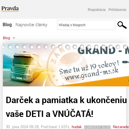
Registrácia
Prihlásenie
Blog
Najnovšie články
Najčítanejšie články
Blog
>
Najkomentovanejšie články
>
Darček a pamiatka k ukončeniu štúdia. - Pre vaše DETI a VNÚČATÁ!
Zoznam blogov
Komerčné blogy
Darček a pamiatka k ukončeniu 
vaše DETI a VNÚČATÁ!
30. júna 2024 09:28
, Prečítané 1 637x,
hudak
,
,
Nezarade
KOMERČNÝ BLOG