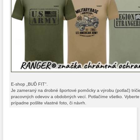
E-shop „BUĎ FIT“.
Je zameraný na drobné športové pomôcky a výrobu (potlač) tričiek,
pracovných odevov a obdobných vecí. Potlačíme všetko. Vyberte 
prípadne pošlite vlastné foto, či návrh.