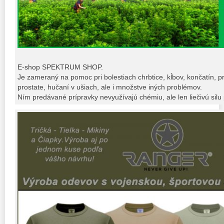
E-shop SPEKTRUM SHOP.
Je zameraný na pomoc pri bolestiach chrbtice, kĺbov, končatín, p
prostate, hučaní v ušiach, ale i množstve iných problémov.
Ním predávané prípravky nevyužívajú chémiu, ale len liečivú silu p