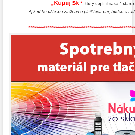
„Kupuj Sk“
,
ktorý doplnil naše 4 starši
Aj keď ho ešte len začíname plniť tovarom, budeme radi
**************************************************