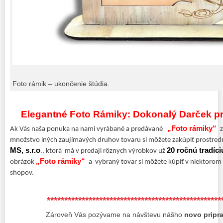
Foto rámik – ukončenie štúdia.
Elegantné Foto Rámiky: Dokonalý Darček pre
„Foto rámiky“
Ak Vás naša ponuka na nami vyrábané a predávané
z
množstvo iných zaujímavých druhov tovaru si môžete zakúpiť prostred
MS, s.r.o
20 ročnú tradíci
.
, ktorá má v predaji rôznych výrobkov už
„Foto rámiky“
obrázok
a vybraný tovar si môžete kúpiť v niektorom 
shopov.
**************************************************
Zároveň Vás pozývame na návštevu nášho
novo pripr