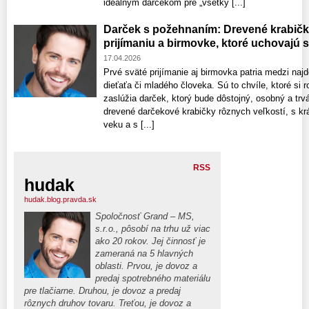
ideálnym darčekom pre „všetky [...]
Darček s požehnaním: Drevené krabič
prijímaniu a birmovke, ktoré uchovajú 
17.04.2026
Prvé sväté prijímanie aj birmovka patria medzi najd
dieťaťa či mladého človeka. Sú to chvíle, ktoré si r
zaslúžia darček, ktorý bude dôstojný, osobný a trvá
drevené darčekové krabičky rôznych veľkostí, s k
veku a s [...]
RSS
hudak
hudak.blog.pravda.sk
Spoločnosť Grand – MS,
s.r.o., pôsobí na trhu už viac
ako 20 rokov. Jej činnosť je
zameraná na 5 hlavných
oblasti. Prvou, je dovoz a
predaj spotrebného materiálu
pre tlačiarne. Druhou, je dovoz a predaj
rôznych druhov tovaru. Treťou, je dovoz a