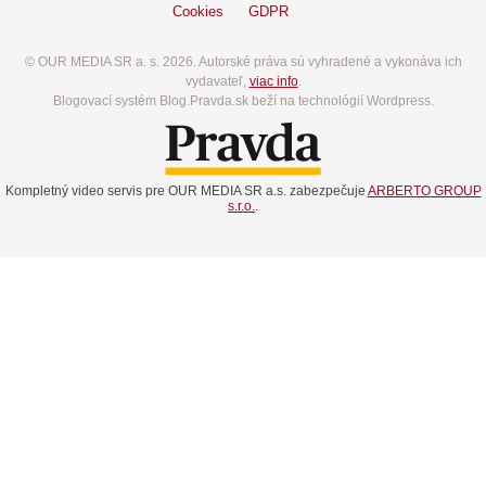
Cookies
GDPR
© OUR MEDIA SR a. s. 2026. Autorské práva sú vyhradené a vykonáva ich
vydavateľ,
viac info
.
Blogovací systém Blog.Pravda.sk beží na technológií Wordpress.
Kompletný video servis pre OUR MEDIA SR a.s. zabezpečuje
ARBERTO GROUP
s.r.o.
.