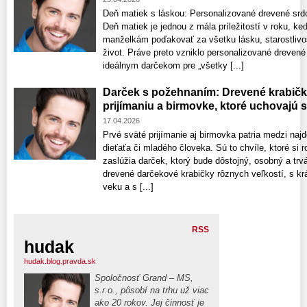
Deň matiek s láskou: Personalizované drevené srdce
Deň matiek je jednou z mála príležitostí v roku
manželkám poďakovať za všetku lásku, starostlivos
život. Práve preto vzniklo personalizované drevené
ideálnym darčekom pre „všetky [...]
Darček s požehnaním: Drevené krabič
prijímaniu a birmovke, ktoré uchovajú 
17.04.2026
Prvé sväté prijímanie aj birmovka patria medzi najd
dieťaťa či mladého človeka. Sú to chvíle, ktoré si r
zaslúžia darček, ktorý bude dôstojný, osobný a trvá
drevené darčekové krabičky rôznych veľkostí, s k
veku a s [...]
RSS
hudak
hudak.blog.pravda.sk
Spoločnosť Grand – MS,
s.r.o., pôsobí na trhu už viac
ako 20 rokov. Jej činnosť je