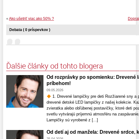
«
Ako ušetriť viac ako 50% ?
Dopraj
Debata ( 0 príspevkov )
Ďalšie články od tohto blogera
Od rozprávky po spomienku: Drevené la
príbehom!
09.05.2026
1. Drevené lampičky pre deti Rozžiarené sny a p
drevené detské LED lampičky z našej kolekcie. Ka
zvieratka alebo obľúbenej postavičky, ktoré deti 
svetlu vytvárajú príjemnú atmosféru na zaspávanie,
Lampičky sú vyrobené z [...]
Od detí aj od manžela: Drevené srdce,
25.04.2026