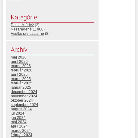
Kategórie
Deti a Mládež
(2)
Nezaradené
(1 068)
Všetko pre tlačiarne
(8)
Archív
máj 2026
apríl 2026
marec 2026
február 2026
apríl 2025
marec 2025
február 2025
január 2025
december 2024
november 2024
október 2024
september 2024
august 2024
júl 2024
jún 2024
máj 2024
apríl 2024
marec 2024
február 2024