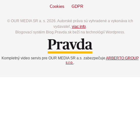
Cookies
GDPR
© OUR MEDIA SR a. s. 2026. Autorské práva sú vyhradené a vykonáva ich
vydavateľ,
viac info
.
Blogovací systém Blog.Pravda.sk beží na technológií Wordpress.
Kompletný video servis pre OUR MEDIA SR a.s. zabezpečuje
ARBERTO GROUP
s.r.o.
.