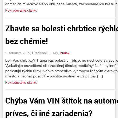
domácich miláčikov alebo obľúbené miesta, zachováme ich krásu n
Pokračovanie článku
Zbavte sa bolesti chrbtice rýchl
bez chémie!
5. februára 2025, Prečítané 1 144x,
hudak
Bolí Vás chrbtica? Trápia vás bolesti chrbtice, no nechcete sa spol
Vyskúšajte osvedčenú silu tradičnej čínskej medicíny! Naše bylinné 
poskytujú rýchlu úľavu vďaka starostlivo vybraným liečivým extraktom
miesto a nechať pôsobiť – pocítite uvoľnenie už po pár […]
Pokračovanie článku
Chýba Vám VIN štítok na automob
príves, či iné zariadenia?