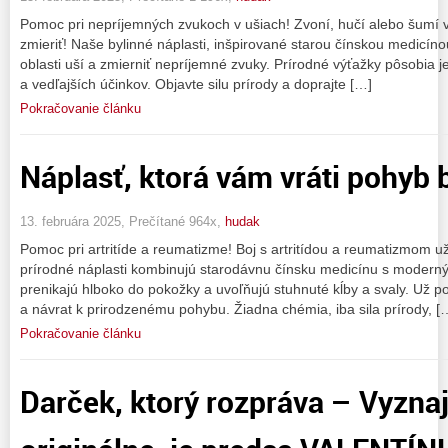
Pomoc pri nepríjemných zvukoch v ušiach! Zvoní, hučí alebo šumí
zmieriť! Naše bylinné náplasti, inšpirované starou čínskou medicíno
oblasti uší a zmierniť nepríjemné zvuky. Prírodné výťažky pôsobia 
a vedľajších účinkov. Objavte silu prírody a doprajte […]
Pokračovanie článku
Náplasť, ktorá vám vráti pohyb b
13. februára 2025, Prečítané 964x,
hudak
Pomoc pri artritíde a reumatizme! Boj s artritídou a reumatizmom
prírodné náplasti kombinujú starodávnu čínsku medicínu s modern
prenikajú hlboko do pokožky a uvoľňujú stuhnuté kĺby a svaly. Už po
a návrat k prirodzenému pohybu. Žiadna chémia, iba sila prírody, [
Pokračovanie článku
Darček, ktorý rozpráva – Vyznaj