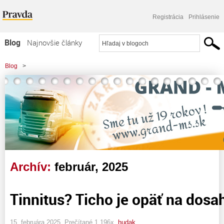
Registrácia
Prihlásenie
Blog
Najnovšie články
Najčítanejšie články
Blog
>
Najkomentovanejšie články
Zoznam blogov
Komerčné blogy
Archív:
február, 2025
Tinnitus? Ticho je opäť na dosa
15. februára 2025, Prečítané 1 196x,
hudak