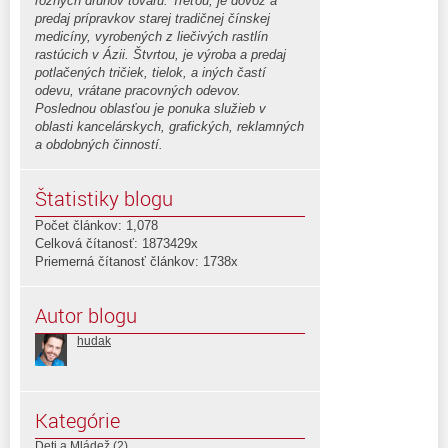
rôznych druhov tovaru. Treťou, je dovoz a
predaj prípravkov starej tradičnej čínskej
medicíny, vyrobených z liečivých rastlín
rastúcich v Ázii. Štvrtou, je výroba a predaj
potlačených tričiek, tielok, a iných častí
odevu, vrátane pracovných odevov.
Poslednou oblasťou je ponuka služieb v
oblasti kancelárskych, grafických, reklamných
a obdobných činností.
Štatistiky blogu
Počet článkov: 1,078
Celková čítanosť: 1873429x
Priemerná čítanosť článkov: 1738x
Autor blogu
hudak
Kategórie
Deti a Mládež
(2)