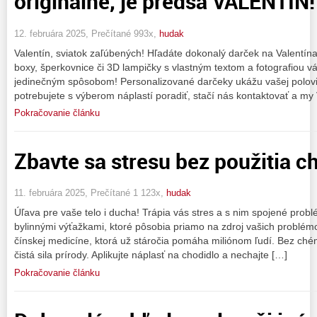
originálne, je predsa VALENTÍN!
12. februára 2025, Prečítané 993x,
hudak
Valentín, sviatok zaľúbených! Hľadáte dokonalý darček na Valentí
boxy, šperkovnice či 3D lampičky s vlastným textom a fotografiou v
jedinečným spôsobom! Personalizované darčeky ukážu vašej polovičk
potrebujete s výberom náplastí poradiť, stačí nás kontaktovať a m
Pokračovanie článku
Zbavte sa stresu bez použitia c
11. februára 2025, Prečítané 1 123x,
hudak
Úľava pre vaše telo i ducha! Trápia vás stres a s nim spojené probl
bylinnými výťažkami, ktoré pôsobia priamo na zdroj vašich problémo
čínskej medicíne, ktorá už stáročia pomáha miliónom ľudí. Bez chém
čistá sila prírody. Aplikujte náplasť na chodidlo a nechajte […]
Pokračovanie článku