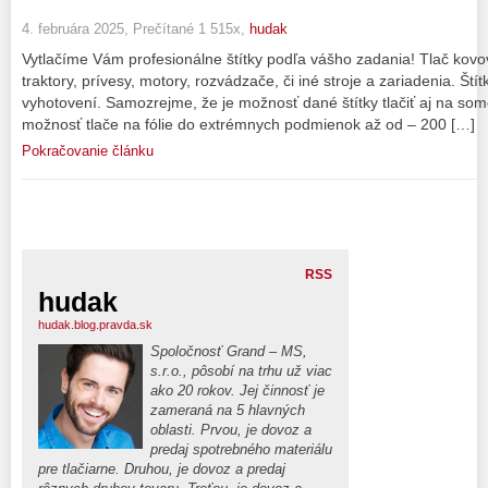
4. februára 2025, Prečítané 1 515x,
hudak
Vytlačíme Vám profesionálne štítky podľa vášho zadania! Tlač kovov
traktory, prívesy, motory, rozvádzače, či iné stroje a zariadenia. Ští
vyhotovení. Samozrejme, že je možnosť dané štítky tlačiť aj na somo
možnosť tlače na fólie do extrémnych podmienok až od – 200 […]
Pokračovanie článku
RSS
hudak
hudak.blog.pravda.sk
Spoločnosť Grand – MS,
s.r.o., pôsobí na trhu už viac
ako 20 rokov. Jej činnosť je
zameraná na 5 hlavných
oblasti. Prvou, je dovoz a
predaj spotrebného materiálu
pre tlačiarne. Druhou, je dovoz a predaj