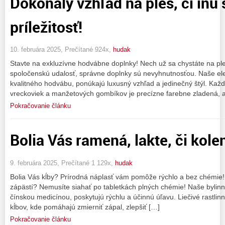
Dokonalý vzhľad na ples, či inú
príležitosť!
10. februára 2025, Prečítané 924x,
hudak
Stavte na exkluzívne hodvábne doplnky! Nech už sa chystáte na ple
spoločenskú udalosť, správne doplnky sú nevyhnutnosťou. Naše el
kvalitného hodvábu, ponúkajú luxusný vzhľad a jedinečný štýl. Každ
vreckoviek a manžetových gombíkov je precízne farebne zladená, a
Pokračovanie článku
Bolia Vás ramená, lakte, či kole
9. februára 2025, Prečítané 1 129x,
hudak
Bolia Vás kĺby? Prírodná náplasť vám pomôže rýchlo a bez chémie! Tr
zápästí? Nemusíte siahať po tabletkách plných chémie! Naše bylinné
čínskou medicínou, poskytujú rýchlu a účinnú úľavu. Liečivé rastlin
kĺbov, kde pomáhajú zmierniť zápal, zlepšiť […]
Pokračovanie článku