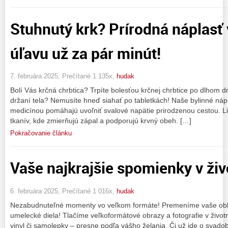
Stuhnutý krk? Prírodná náplasť
úľavu už za pár minút!
7. februára 2025, Prečítané 1 135x,
hudak
Bolí Vás krčná chrbtica? Trpíte bolesťou krčnej chrbtice po dlhom 
držaní tela? Nemusíte hneď siahať po tabletkách! Naše bylinné nápl
medicínou pomáhajú uvoľniť svalové napätie prirodzenou cestou. Li
tkanív, kde zmierňujú zápal a podporujú krvný obeh. […]
Pokračovanie článku
Vaše najkrajšie spomienky v živo
6. februára 2025, Prečítané 1 016x,
hudak
Nezabudnuteľné momenty vo veľkom formáte! Premeníme vaše obľú
umelecké diela! Tlačíme veľkoformátové obrazy a fotografie v životne
vinyl či samolepky – presne podľa vášho želania. Či už ide o svadob