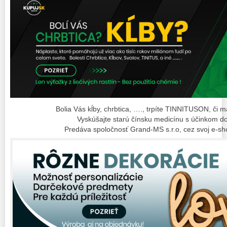
Bolia Vás kĺby, chrbtica, …., trpíte TINNITUSON, či 
Vyskúšajte starú čínsku medicínu s účinkom do
Predáva spoločnosť Grand-MS s.r.o, cez svoj e-sh