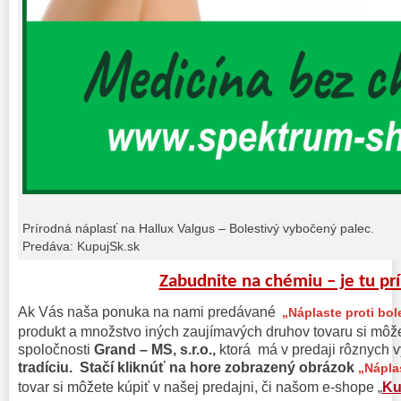
Prírodná náplasť na Hallux Valgus – Bolestivý vybočený palec.
Predáva: KupujSk.sk
Zabudnite na chémiu – je tu pr
Ak Vás naša ponuka na nami predávané
„Náplaste proti bol
produkt a množstvo iných zaujímavých druhov tovaru si môž
spoločnosti
Grand – MS, s.r.o.,
ktorá má v predaji rôznych 
tradíciu. Stačí kliknúť na hore zobrazený obrázok
„Nápla
tovar si môžete kúpiť v našej predajni, či našom e-shope „
Ku