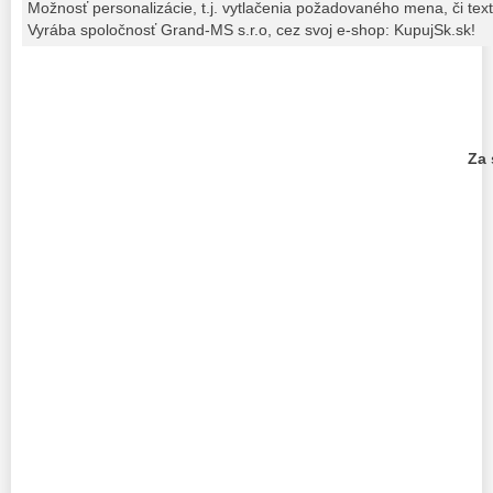
Možnosť personalizácie, t.j. vytlačenia požadovaného mena, či text
Vyrába spoločnosť Grand-MS s.r.o, cez svoj e-shop: KupujSk.sk!
Za 
PhDr. M