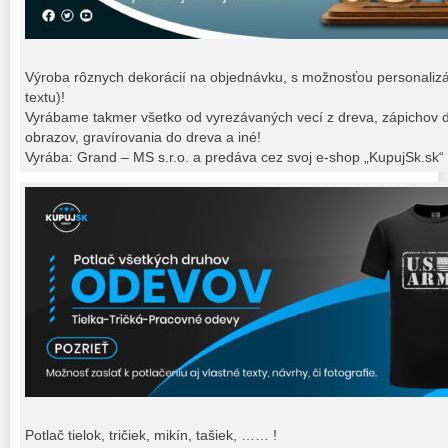
Výroba rôznych dekorácií na objednávku, s možnosťou personalizác
textu)!
Vyrábame takmer všetko od vyrezávaných vecí z dreva, zápichov do t
obrazov, gravírovania do dreva a iné!
Vyrába: Grand – MS s.r.o. a predáva cez svoj e-shop „KupujSk.sk“
Potlač tielok, tričiek, mikín, tašiek, …… !