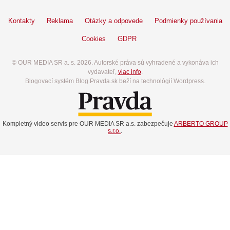
Kontakty
Reklama
Otázky a odpovede
Podmienky používania
Cookies
GDPR
© OUR MEDIA SR a. s. 2026. Autorské práva sú vyhradené a vykonáva ich
vydavateľ,
viac info
.
Blogovací systém Blog.Pravda.sk beží na technológií Wordpress.
Kompletný video servis pre OUR MEDIA SR a.s. zabezpečuje
ARBERTO GROUP
s.r.o.
.