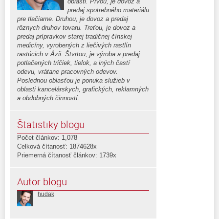
oblasti. Prvou, je dovoz a
predaj spotrebného materiálu
pre tlačiarne. Druhou, je dovoz a predaj
rôznych druhov tovaru. Treťou, je dovoz a
predaj prípravkov starej tradičnej čínskej
medicíny, vyrobených z liečivých rastlín
rastúcich v Ázii. Štvrtou, je výroba a predaj
potlačených tričiek, tielok, a iných častí
odevu, vrátane pracovných odevov.
Poslednou oblasťou je ponuka služieb v
oblasti kancelárskych, grafických, reklamných
a obdobných činností.
Štatistiky blogu
Počet článkov: 1,078
Celková čítanosť: 1874628x
Priemerná čítanosť článkov: 1739x
Autor blogu
hudak