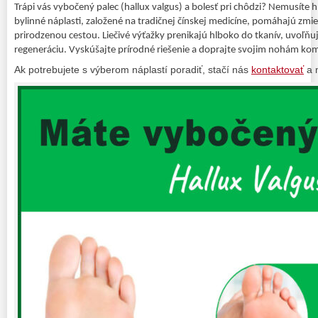
Trápi vás vybočený palec (hallux valgus) a bolesť pri chôdzi? Nemusíte 
bylinné náplasti, založené na tradičnej čínskej medicíne, pomáhajú zmie
prirodzenou cestou. Liečivé výťažky prenikajú hlboko do tkanív, uvoľň
regeneráciu. Vyskúšajte prírodné riešenie a doprajte svojim nohám komfo
Ak potrebujete s výberom náplastí poradiť, stačí nás
kontaktovať
a 