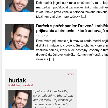
Deň matiek je jednou z mála príležitostí v roku
manželkám poďakovať za všetku lásku, starostlivos
život. Práve preto vzniklo personalizované drevené
ideálnym darčekom pre „všetky [...]
Darček s požehnaním: Drevené krabič
prijímaniu a birmovke, ktoré uchovajú 
17.04.2026
Prvé sväté prijímanie aj birmovka patria medzi najd
dieťaťa či mladého človeka. Sú to chvíle, ktoré si r
zaslúžia darček, ktorý bude dôstojný, osobný a trvá
drevené darčekové krabičky rôznych veľkostí, s k
veku a s [...]
RSS
hudak
hudak.blog.pravda.sk
Spoločnosť Grand – MS,
s.r.o., pôsobí na trhu už viac
ako 20 rokov. Jej činnosť je
zameraná na 5 hlavných