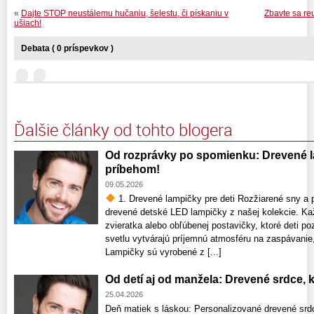
«
Dajte STOP neustálemu hučaniu, šelestu, či pískaniu v
Zbavte sa re
ušiach!
Debata ( 0 príspevkov )
Ďalšie články od tohto blogera
Od rozprávky po spomienku: Drevené la
príbehom!
09.05.2026
1. Drevené lampičky pre deti Rozžiarené sny a p
drevené detské LED lampičky z našej kolekcie. Ka
zvieratka alebo obľúbenej postavičky, ktoré deti 
svetlu vytvárajú príjemnú atmosféru na zaspávanie,
Lampičky sú vyrobené z [...]
Od detí aj od manžela: Drevené srdce,
25.04.2026
Deň matiek s láskou: Personalizované drevené srdce