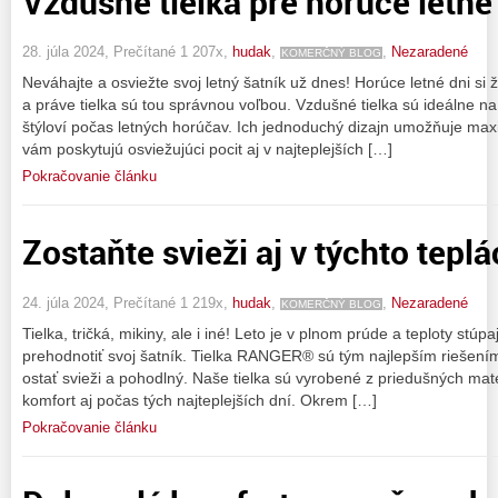
Vzdušné tielka pre horúce letné 
28. júla 2024, Prečítané 1 207x,
hudak
,
,
Nezaradené
KOMERČNÝ BLOG
Neváhajte a osviežte svoj letný šatník už dnes! Horúce letné dni si
a práve tielka sú tou správnou voľbou. Vzdušné tielka sú ideálne na 
štýloví počas letných horúčav. Ich jednoduchý dizajn umožňuje max
vám poskytujú osviežujúci pocit aj v najteplejších […]
Pokračovanie článku
Zostaňte svieži aj v týchto teplá
24. júla 2024, Prečítané 1 219x,
hudak
,
,
Nezaradené
KOMERČNÝ BLOG
Tielka, tričká, mikiny, ale i iné! Leto je v plnom prúde a teploty stú
prehodnotiť svoj šatník. Tielka RANGER® sú tým najlepším riešením
ostať svieži a pohodlný. Naše tielka sú vyrobené z priedušných mat
komfort aj počas tých najteplejších dní. Okrem […]
Pokračovanie článku