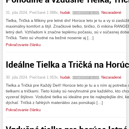
31. júla 2024, Prečítané 1 088x,
hudak
,
,
Nezaradené
KOMERČNÝ BLOG
Tielka, Tričká a Mikiny pre letné dni! Horúce leto je tu a vy si zaslú
maximálny komfort a štýl. Značkové tielko, tiričko, či mikina RANG
letný deň. Vzhľadom k značne teplému počasiu, sú v súčasnej dobe
Tričká. Tieto sú vhodné na bežné nosenie aj […]
Pokračovanie článku
Ideálne Tielka a Tričká na Horúc
30. júla 2024, Prečítané 1 053x,
hudak
,
,
Nezaradené
KOMERČNÝ BLOG
Tielka a Tričká pre Každý Deň! Horúce leto je tu a s ním aj potreba 
tielkami a tričkami. Tieto kúsky sú nevyhnutné pre každého, kto chc
vyzerať štýlovo. Vzdušné tielka sú ideálne pre tie najteplejšie dni, 
dýchať. Tričká z ľahkých materiálov zas ponúkajú […]
Pokračovanie článku