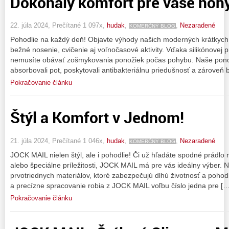
Dokonalý komfort pre vaše nohy
22. júla 2024, Prečítané 1 097x,
hudak
,
,
Nezaradené
KOMERČNÝ BLOG
Pohodlie na každý deň! Objavte výhody našich moderných krátkych 
bežné nosenie, cvičenie aj voľnočasové aktivity. Vďaka silikónovej p
nemusíte obávať zošmykovania ponožiek počas pohybu. Naše pono
absorbovali pot, poskytovali antibakteriálnu priedušnosť a zároveň b
Pokračovanie článku
Štýl a Komfort v Jednom!
21. júla 2024, Prečítané 1 046x,
hudak
,
,
Nezaradené
KOMERČNÝ BLOG
JOCK MAIL nielen štýl, ale i pohodlie! Či už hľadáte spodné prádlo
alebo špeciálne príležitosti, JOCK MAIL má pre vás ideálny výber. 
prvotriednych materiálov, ktoré zabezpečujú dlhú životnosť a pohod
a precízne spracovanie robia z JOCK MAIL voľbu číslo jedna pre […
Pokračovanie článku