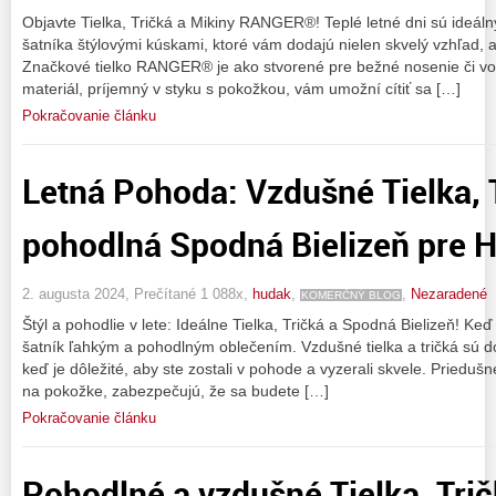
Objavte Tielka, Tričká a Mikiny RANGER®! Teplé letné dni sú ideá
šatníka štýlovými kúskami, ktoré vám dodajú nielen skvelý vzhľad, 
Značkové tielko RANGER® je ako stvorené pre bežné nosenie či voľ
materiál, príjemný v styku s pokožkou, vám umožní cítiť sa […]
Pokračovanie článku
Letná Pohoda: Vzdušné Tielka, 
pohodlná Spodná Bielizeň pre H
2. augusta 2024, Prečítané 1 088x,
hudak
,
,
Nezaradené
KOMERČNÝ BLOG
Štýl a pohodlie v lete: Ideálne Tielka, Tričká a Spodná Bielizeň! Keď t
šatník ľahkým a pohodlným oblečením. Vzdušné tielka a tričká sú d
keď je dôležité, aby ste zostali v pohode a vyzerali skvele. Priedušn
na pokožke, zabezpečujú, že sa budete […]
Pokračovanie článku
Pohodlné a vzdušné Tielka, Trič