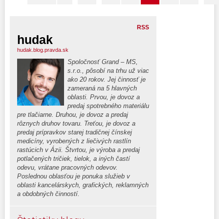
RSS
hudak
hudak.blog.pravda.sk
Spoločnosť Grand – MS,
s.r.o., pôsobí na trhu už viac
ako 20 rokov. Jej činnosť je
zameraná na 5 hlavných
oblasti. Prvou, je dovoz a
predaj spotrebného materiálu
pre tlačiarne. Druhou, je dovoz a predaj
rôznych druhov tovaru. Treťou, je dovoz a
predaj prípravkov starej tradičnej čínskej
medicíny, vyrobených z liečivých rastlín
rastúcich v Ázii. Štvrtou, je výroba a predaj
potlačených tričiek, tielok, a iných častí
odevu, vrátane pracovných odevov.
Poslednou oblasťou je ponuka služieb v
oblasti kancelárskych, grafických, reklamných
a obdobných činností.