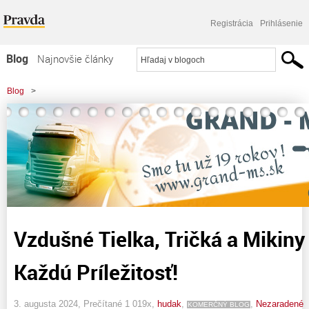
Registrácia
Prihlásenie
Blog
Najnovšie články
Najčítanejšie články
Blog
>
Najkomentovanejšie články
Zoznam blogov
Komerčné blogy
Vzdušné Tielka, Tričká a Miki
Každú Príležitosť!
3. augusta 2024, Prečítané 1 019x,
hudak
,
,
Nezaradené
KOMERČNÝ BLOG