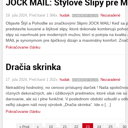
JOCK MAIL: Štýlové Slipy pre 
19. júla 2024, Prečítané 1 366x,
hudak
,
,
Nezaradené
KOMERČNÝ BLOG
Objavte Štýl a Pohodlie so značkovými Slipmi JOCK MAIL! Keď sa 
predstavíte luxusné a štýlové slipy, ktoré dokonale kombinujú pohod
slipy sú navrhnuté pre moderných mužov, ktorí si potrpia na kvalitu
MAIL je synonymom pre špičkový dizajn a maximálny komfort. Zna
Pokračovanie článku
Dračia skrinka
17. júla 2024, Prečítané 1 202x,
hudak
,
,
Nezaradené
KOMERČNÝ BLOG
Netradičný hodnotný, no cenovo prístupný darček ! Naša spoločnos
rôznych dekoračných, ale i úžitkových predmetov, ktoré však nie sú 
darovanie, ale sú i plne funkčné. V poslednom období vzbudil u od
veľký záujem náš nový výrobok „Dračia skrinka“. Ide o […]
Pokračovanie článku
« Prvá
«
...
10
...
21
22
23
24
25
...
30