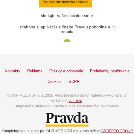
Predplatné denníka Pravda
sledujte naše sociálne siete
stiahnite si aplikáciu a čítajte Pravdu pohodlne aj v
mobile
Kontakty
Reklama
Otázky a odpovede
Podmienky používania
Cookies
GDPR
© OUR MEDIA SR a. s. 2026. Autorské práva sú vyhradené a vykonáva ich
vydavateľ,
viac info
.
Blogovací systém Blog.Pravda.sk beží na technológií Wordpress.
Kompletný video servis pre OUR MEDIA SR a.s. zabezpečuje
ARBERTO GROUP