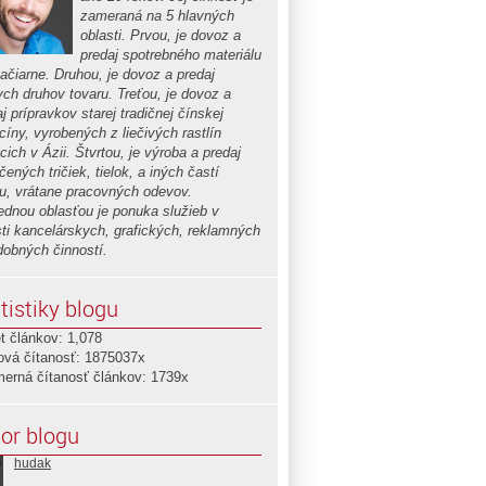
zameraná na 5 hlavných
oblasti. Prvou, je dovoz a
predaj spotrebného materiálu
lačiarne. Druhou, je dovoz a predaj
ych druhov tovaru. Treťou, je dovoz a
j prípravkov starej tradičnej čínskej
cíny, vyrobených z liečivých rastlín
cich v Ázii. Štvrtou, je výroba a predaj
čených tričiek, tielok, a iných častí
u, vrátane pracovných odevov.
ednou oblasťou je ponuka služieb v
sti kancelárskych, grafických, reklamných
dobných činností.
tistiky blogu
t článkov: 1,078
ová čítanosť: 1875037x
merná čítanosť článkov: 1739x
or blogu
hudak