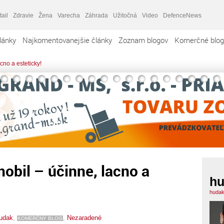
tail
Zdravie
Žena
Varecha
Záhrada
Užitočná
Video
DefenceNews
lánky
Najkomentovanejšie články
Zoznam blogov
Komerčné blog
cno a esteticky!
mobil – účinne, lacno a
h
hudak
udak
,
,
Nezaradené
KOMERČNÝ BLOG