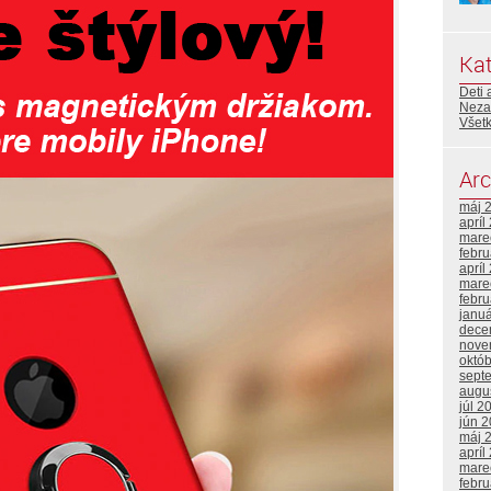
Kat
Deti 
Neza
Všetk
Arc
máj 
apríl
mare
febr
apríl
mare
febr
janu
dece
nove
októ
sept
augu
júl 2
jún 
máj 
apríl
mare
febr