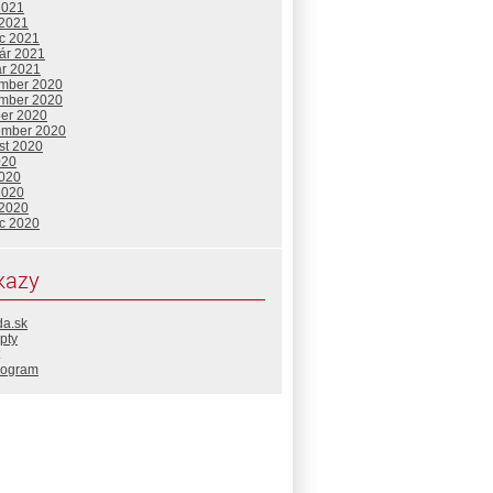
2021
 2021
c 2021
uár 2021
ár 2021
mber 2020
mber 2020
ber 2020
ember 2020
st 2020
020
2020
2020
 2020
c 2020
kazy
da.sk
pty
rogram