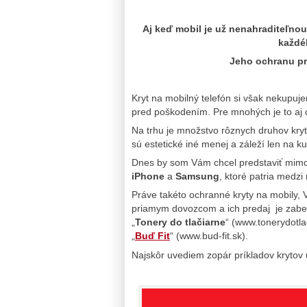
Aj keď mobil je už nenahraditeľnou
každé
Jeho ochranu pr
Kryt na mobilný telefón si však nekupu
pred poškodením. Pre mnohých je to aj ot
Na trhu je množstvo rôznych druhov kryto
sú estetické iné menej a záleží len na 
Dnes by som Vám chcel predstaviť mimori
iPhone
a
Samsung
, ktoré patria medz
Práve takéto ochranné kryty na mobily, 
priamym dovozcom a ich predaj je zabez
„
Tonery do tlačiarne
“ (www.tonerydotlac
„
Buď Fit
“ (www.bud-fit.sk).
Najskôr uvediem zopár príkladov krytov