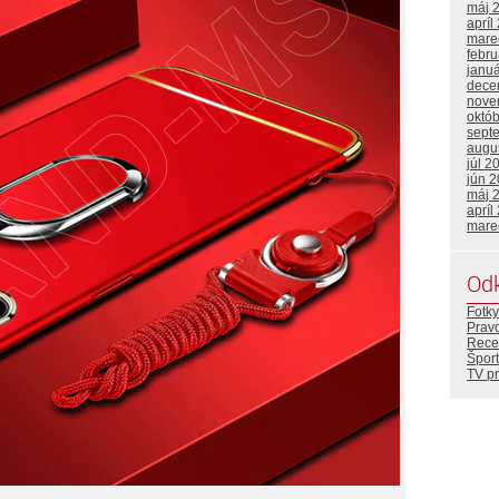
máj 
apríl
mare
febr
janu
dece
nove
októ
sept
augu
júl 2
jún 
máj 
apríl
mare
Od
Fotky
Prav
Rece
Šport
TV p