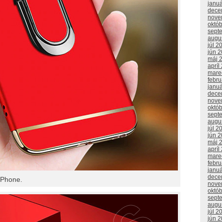
janu
dece
nove
októ
sept
augu
júl 2
jún 
máj 
apríl
mare
febr
janu
dece
nove
októ
sept
augu
júl 2
jún 
máj 
apríl
mare
febr
janu
dece
iPhone.
nove
októ
sept
augu
júl 2
jún 