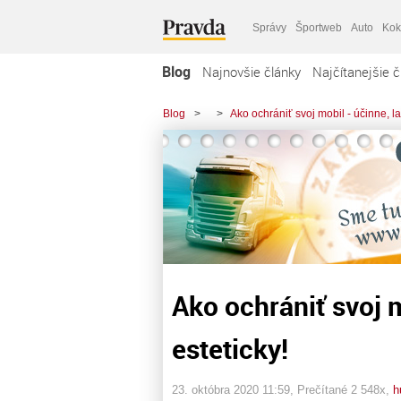
Správy
Športweb
Auto
Kok
Blog
Najnovšie články
Najčítanejšie č
Blog
>
>
Ako ochrániť svoj mobil - účinne, la
Ako ochrániť svoj 
esteticky!
23. októbra 2020 11:59
, Prečítané 2 548x,
h