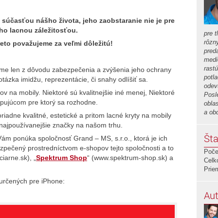
 súčasťou nášho života, jeho zaobstaranie nie je pre
ho lacnou záležitosťou.
pre t
rôzn
eto považujeme za veľmi dôležitú!
preda
medi
rastú
jeme len z dôvodu zabezpečenia a zvýšenia jeho ochrany
potla
ázka imidžu, reprezentácie, či snahy odlíšiť sa.
odev
v na mobily. Niektoré sú kvalitnejšie iné menej, Niektoré
Posl
kupujúcom pre ktorý sa rozhodne.
obla
a ob
adne kvalitné, estetické a pritom lacné kryty na mobily
i najpoužívanejšie značky na našom trhu.
Šta
Vám ponúka spoločnosť Grand – MS, s.r.o., ktorá je ich
pečený prostredníctvom e-shopov tejto spoločnosti a to
Poče
iarne.sk), „
Spektrum Shop
“ (www.spektrum-shop.sk) a
Celk
Prie
 určených pre iPhone:
Aut