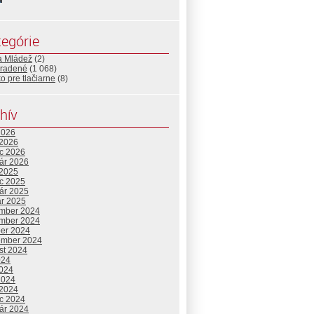
egórie
a Mládež
(2)
radené
(1 068)
o pre tlačiarne
(8)
hív
2026
 2026
c 2026
uár 2026
 2025
c 2025
uár 2025
ár 2025
mber 2024
mber 2024
ber 2024
ember 2024
st 2024
024
2024
2024
 2024
c 2024
uár 2024