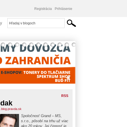
Registrácia
Prihlásenie
y
RSS
udak
.blog.pravda.sk
Spoločnosť Grand – MS,
s.r.o., pôsobí na trhu už viac
ako 20 rokov. Jej činnosť je