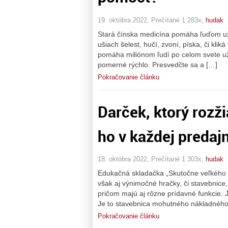
19. októbra 2022, Prečítané 1 283x,
hudak
Stará čínska medicína pomáha ľuďom už v
ušiach šelest, hučí, zvoní, píska, či kli
pomáha miliónom ľudí po celom svete už vi
pomerné rýchlo. Presvedčte sa a […]
Pokračovanie článku
Darček, ktorý rozži
ho v každej predajn
18. októbra 2022, Prečítané 1 303x,
hudak
Edukačná skladačka „Skutočne veľkého 
však aj výnimočné hračky, či stavebnice
pričom majú aj rôzne prídavné funkcie.
Je to stavebnica mohutného nákladného
Pokračovanie článku