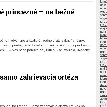
janu
dece
é princezné – na bežné
nove
októ
sept
augu
júl 2
jún 
máj 
apríl
mare
febr
utočne nadýchané a kvalitné módne „Tutu sukne“ v rôznych
janu
 našich predajniach. Takáto tutu sukňa je vhodná pre každú
dece
nove
čnu! Ak Vás naša ponuka na „Tutu sukne“ zaujala, uvedený
októ
sept
augu
júl 2
jún 
máj 
apríl
 samo zahrievacia ortéza
mare
febr
janu
dece
nove
októ
sept
augu
júl 2
jún 
otavovaní po zranení! Samo zahrievacia ortéza pre kolená