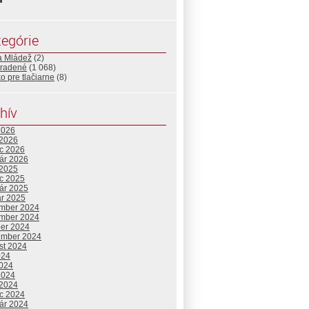
egórie
a Mládež
(2)
radené
(1 068)
o pre tlačiarne
(8)
hív
2026
 2026
c 2026
uár 2026
 2025
c 2025
uár 2025
ár 2025
mber 2024
mber 2024
ber 2024
ember 2024
st 2024
024
2024
2024
 2024
c 2024
uár 2024