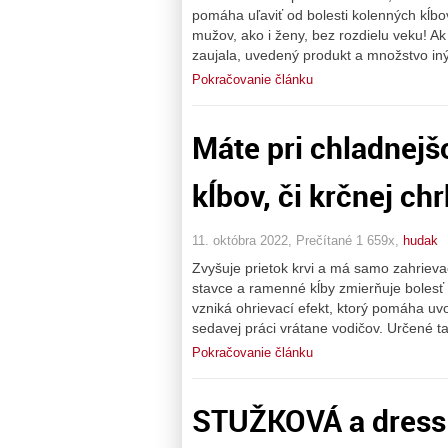
pomáha uľaviť od bolesti kolenných kĺbo
mužov, ako i ženy, bez rozdielu veku! A
zaujala, uvedený produkt a množstvo in
Pokračovanie článku
Máte pri chladnej
kĺbov, či krčnej ch
11. októbra 2022, Prečítané 1 659x,
hudak
Zvyšuje prietok krvi a má samo zahriev
stavce a ramenné kĺby zmierňuje bolesť 
vzniká ohrievací efekt, ktorý pomáha uvoľ
sedavej práci vrátane vodičov. Určené t
Pokračovanie článku
STUŽKOVÁ a dress