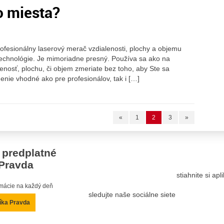
o miesta?
rofesionálny laserový merač vzdialenosti, plochy a objemu
technológie. Je mimoriadne presný. Používa sa ako na
ialenosť, plochu, či objem zmeriate bez toho, aby Ste sa
enie vhodné ako pre profesionálov, tak i […]
«
1
2
3
»
 predplatné
Pravda
stiahnite si ap
ormácie na každý deň
sledujte naše sociálne siete
íka Pravda