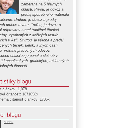
zameraná na 5 hlavných
oblasti. Prvou, je dovoz a
predaj spotrebného materiálu
lačiarne. Druhou, je dovoz a predaj
ych druhov tovaru. Treťou, je dovoz a
j prípravkov starej tradičnej čínskej
cíny, vyrobených z liečivých rastlín
cich v Ázii. Štvrtou, je výroba a predaj
čených tričiek, tielok, a iných častí
u, vrátane pracovných odevov.
ednou oblasťou je ponuka služieb v
sti kancelárskych, grafických, reklamných
dobných činností.
tistiky blogu
t článkov: 1,078
ová čítanosť: 1871058x
merná čítanosť článkov: 1736x
or blogu
hudak