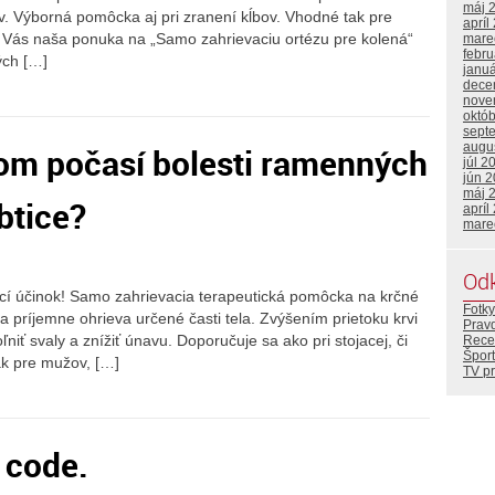
máj 
v. Výborná pomôcka aj pri zranení kĺbov. Vhodné tak pre
apríl
k Vás naša ponuka na „Samo zahrievaciu ortézu pre kolená“
mare
febr
ých […]
janu
dece
nove
októ
sept
augu
šom počasí bolesti ramenných
júl 2
jún 
máj 
rbtice?
apríl
mare
Od
ací účinok! Samo zahrievacia terapeutická pomôcka na krčné
Fotky
a príjemne ohrieva určené časti tela. Zvýšením prietoku krvi
Prav
niť svaly a znížiť únavu. Doporučuje sa ako pri stojacej, či
Rece
Šport
ak pre mužov, […]
TV p
 code.