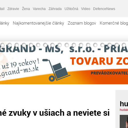
tail
Zdravie
Žena
Varecha
Záhrada
Užitočná
Video
DefenceNews
lánky
Najkomentovanejšie články
Zoznam blogov
Komerčné blog
h
é zvuky v ušiach a neviete si
hudak