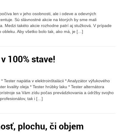
počíva len v jeho osobnosti, ale i odeve a odevných
zentuje. Sú slávnostné akcie na ktorých by sme mali
a. Medzi takéto akcie rozhodne patrí aj stužková. V prípade
o obleku. Aby všetko bolo tak, ako má, je […]
 v 100% stave!
 * Tester napätia v elektroinštalácii * Analyzátor výfukového
er kvality oleja * Tester hrúbky laku * Tester alternátora
 prístroje sa Vám zídu počas prevádzkovania a údržby svojho
rofesionálov, tak i […]
osť, plochu, či objem