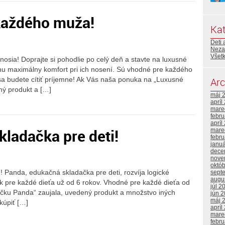
každého muža!
Kat
Deti 
Neza
Všetk
osia! Doprajte si pohodlie po celý deň a stavte na luxusné
nu maximálny komfort pri ich nosení. Sú vhodné pre každého
sa budete cítiť príjemne! Ak Vás naša ponuka na „Luxusné
Arc
ný produkt a […]
máj 
apríl
mare
febr
apríl
ladačka pre deti!
mare
febr
janu
dece
nove
októ
! Panda, edukačná skladačka pre deti, rozvíja logické
sept
augu
ek pre každé dieťa už od 6 rokov. Vhodné pre každé dieťa od
júl 2
čku Panda“ zaujala, uvedený produkt a množstvo iných
jún 
máj 
kúpiť […]
apríl
mare
febr