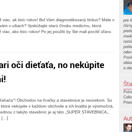
iac, ak tisíc rokov! Bol Vám diagnostikovaný tinitus? Máte v
pre t
ká vám v ušiach? Vyskúšajte starú čínsku medicínu, ktorá
rôzn
preda
ac, ako tisíc rokov! Po jej použití by Ste mali pocítiť úľavu
medi
rastú
potla
odev
Posl
ari oči dieťaťa, no nekúpite
obla
a ob
i!
Šta
Poče
Celk
ťahača“! Obchodov na hračky a stavebnice je neúrekom. Sú
Prie
, ktoré nekúpite v každom obchode a ich kvalita je výnimočná,
 Jednou z takýto stavebníc je aj táto „SUPER STAVEBNICA„.
Aut
 […]