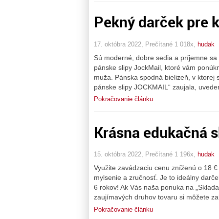
Pekný darček pre 
17. októbra 2022, Prečítané 1 018x,
hudak
Sú moderné, dobre sedia a príjemne sa n
pánske slipy JockMail, ktoré vám ponúk
muža. Pánska spodná bielizeň, v ktorej 
pánske slipy JOCKMAIL“ zaujala, uvede
Pokračovanie článku
Krásna edukačná sk
15. októbra 2022, Prečítané 1 196x,
hudak
Využite zavádzaciu cenu zníženú o 18 € 
mylsenie a zručnosť. Je to ideálny darč
6 rokov! Ak Vás naša ponuka na „Sklada
zaujímavých druhov tovaru si môžete za
Pokračovanie článku