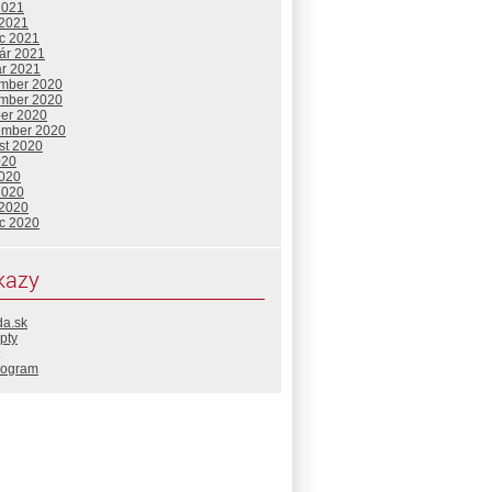
2021
 2021
c 2021
uár 2021
ár 2021
mber 2020
mber 2020
ber 2020
ember 2020
st 2020
020
2020
2020
 2020
c 2020
kazy
da.sk
pty
rogram