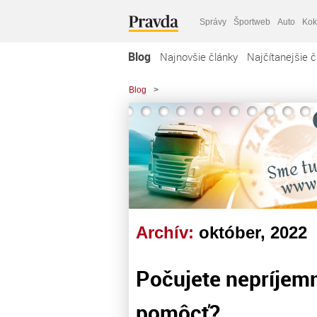
Správy
Športweb
Auto
Kok
Blog
Najnovšie články
Najčítanejšie č
Blog
>
Archív:
október, 2022
Počujete nepríjemn
pomôcť?