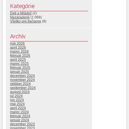
Kategórie
Deti a Mládež
(2)
Nezaradené
(1 068)
Všetko pre tlačiarne
(8)
Archív
máj 2026
apríl 2026
marec 2026
február 2026
apríl 2025
marec 2025
február 2025
január 2025
december 2024
november 2024
október 2024
september 2024
august 2024
júl 2024
jún 2024
máj 2024
apríl 2024
marec 2024
február 2024
január 2024
december 2023
november 2023