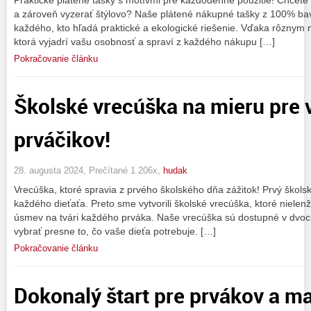
a zároveň vyzerať štýlovo? Naše plátené nákupné tašky z 100% bav
každého, kto hľadá praktické a ekologické riešenie. Vďaka rôznym 
ktorá vyjadrí vašu osobnosť a spraví z každého nákupu […]
Pokračovanie článku
Školské vrecúška na mieru pre 
prváčikov!
28. augusta 2024, Prečítané 1 206x,
hudak
Vrecúška, ktoré spravia z prvého školského dňa zážitok! Prvý škols
každého dieťaťa. Preto sme vytvorili školské vrecúška, ktoré nielenže
úsmev na tvári každého prváka. Naše vrecúška sú dostupné v dvoch 
vybrať presne to, čo vaše dieťa potrebuje. […]
Pokračovanie článku
Dokonalý štart pre prvákov a m