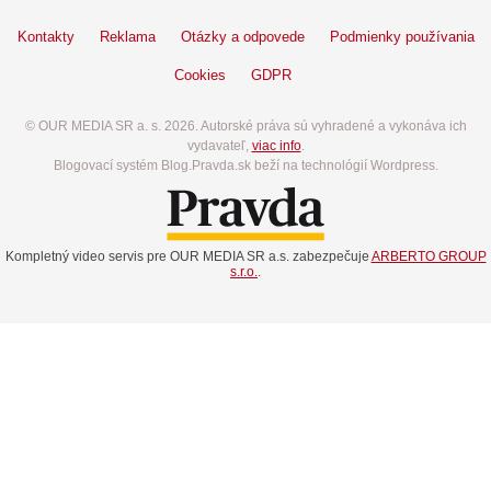
Kontakty
Reklama
Otázky a odpovede
Podmienky používania
Cookies
GDPR
© OUR MEDIA SR a. s. 2026. Autorské práva sú vyhradené a vykonáva ich
vydavateľ,
viac info
.
Blogovací systém Blog.Pravda.sk beží na technológií Wordpress.
Kompletný video servis pre OUR MEDIA SR a.s. zabezpečuje
ARBERTO GROUP
s.r.o.
.