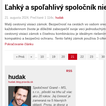
Ľahký a spoľahlivý spoločník ni
21. augusta 2024, Prečítané 1 114x,
hudak
Malý cestovný visiaci zámok: Bezpečnosť na cestách vo vašom vrec
každodennom živote je dôležité zabezpečiť svoje veci jednoduchý
cestovný visiaci zámok s číselnou kombináciou je ideálnym riešení
kompaktnú a bezpečnú ochranu. Tento ľahký zámok používa 3-cife
Pokračovanie článku
« Prvá
«
...
10
...
19
20
21
22
23
...
30
RSS
hudak
hudak.blog.pravda.sk
Spoločnosť Grand – MS,
s.r.o., pôsobí na trhu už viac
ako 20 rokov. Jej činnosť je
zameraná na 5 hlavných
oblasti. Prvou, je dovoz a