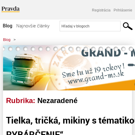
Registrácia
Prihlásenie
Blog
Najnovšie články
Najčítanejšie články
Blog
>
Najkomentovanejšie články
Zoznam blogov
Komerčné blogy
Rubrika:
Nezaradené
Tielka, tričká, mikiny s témati
RYBÁRČENIE“.