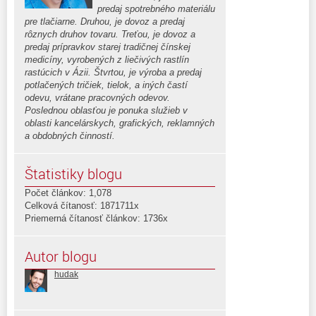
predaj spotrebného materiálu
pre tlačiarne. Druhou, je dovoz a predaj
rôznych druhov tovaru. Treťou, je dovoz a
predaj prípravkov starej tradičnej čínskej
medicíny, vyrobených z liečivých rastlín
rastúcich v Ázii. Štvrtou, je výroba a predaj
potlačených tričiek, tielok, a iných častí
odevu, vrátane pracovných odevov.
Poslednou oblasťou je ponuka služieb v
oblasti kancelárskych, grafických, reklamných
a obdobných činností.
Štatistiky blogu
Počet článkov: 1,078
Celková čítanosť: 1871711x
Priemerná čítanosť článkov: 1736x
Autor blogu
hudak