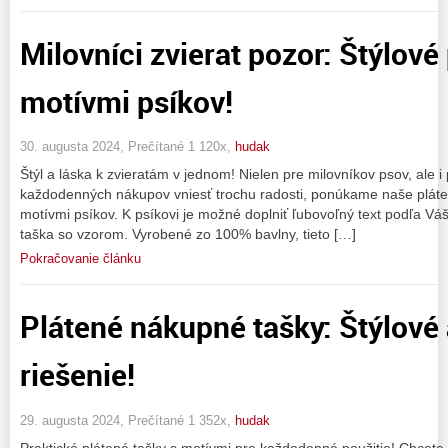
Milovníci zvierat pozor: Štýlové
motívmi psíkov!
30. augusta 2024, Prečítané 1 120x,
hudak
Štýl a láska k zvieratám v jednom! Nielen pre milovníkov psov, ale i 
každodenných nákupov vniesť trochu radosti, ponúkame naše pláte
motívmi psíkov. K psíkovi je možné doplniť ľubovoľný text podľa Vá
taška so vzorom. Vyrobené zo 100% bavlny, tieto […]
Pokračovanie článku
Plátené nákupné tašky: Štýlové
riešenie!
29. augusta 2024, Prečítané 1 352x,
hudak
Praktické plátené tašky s motívmi pre každodenné použitie! Chcet