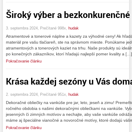
Široký výber a bezkonkurenčné
3. septembra 2024, Prečítané 998x,
hudak
Atramentové a tonerové náplne a kazety za výhodné ceny! Ak hľadát
materiál pre vašu tlačiareň, ste na správnom mieste. Ponúkame jede
atramentových a tonerových kaziet na trhu. Naše produkty sú ideá
po konečných zákazníkov, ktorí hľadajú najlepší pomer kvality a […]
Pokračovanie článku
Krása každej sezóny u Vás dom
2. septembra 2024, Prečítané 951x,
hudak
Dekoračné obliečky na vankúše pre jar, leto, jeseň a zimu! Premeň
ročného obdobia s našimi dekoračnými obliečkami na vankúše. Vyber
jesenných či zimných motívov a nechajte, aby vaše vankúše odráža
máme aj špeciálne vianočné a novoročné motívy, ktoré dodajú váš
Pokračovanie článku