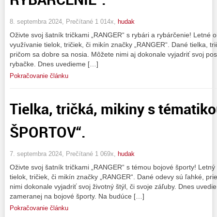
8. septembra 2024, Prečítané 1 014x,
hudak
Oživte svoj šatník tričkami „RANGER“ s rybári a rybárčenie! Letné
využívanie tielok, tričiek, či mikín značky „RANGER“. Dané tielka, tr
pričom sa dobre sa nosia. Môžete nimi aj dokonale vyjadriť svoj posto
rybačke. Dnes uvedieme […]
Pokračovanie článku
Tielka, tričká, mikiny s témat
ŠPORTOV“.
7. septembra 2024, Prečítané 1 069x,
hudak
Oživte svoj šatník tričkami „RANGER“ s témou bojové športy! Letný 
tielok, tričiek, či mikín značky „RANGER“. Dané odevy sú ľahké, pr
nimi dokonale vyjadriť svoj životný štýl, či svoje záľuby. Dnes uved
zameranej na bojové športy. Na budúce […]
Pokračovanie článku