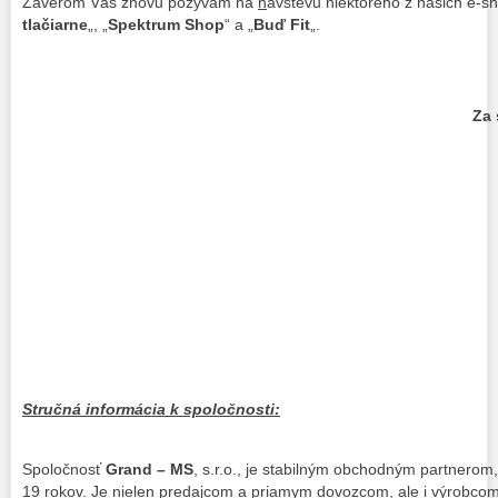
Záverom Vás znovu pozývam na
n
ávštevu niektorého z našich e-sh
tlačiarne
„, „
Spektrum Shop
“ a „
Buď Fit
„.
Za 
PhDr. M
Stručná informácia k spoločnosti:
Spoločnosť
Grand – MS
, s.r.o., je stabilným obchodným partnero
19 rokov. Je nielen predajcom a priamym dovozcom, ale i výrobco