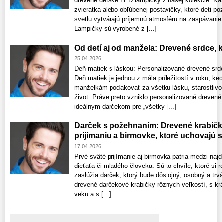
drevené detské LED lampičky z našej kolekcie. Ka
zvieratka alebo obľúbenej postavičky, ktoré deti 
svetlu vytvárajú príjemnú atmosféru na zaspávanie,
Lampičky sú vyrobené z [...]
Od detí aj od manžela: Drevené srdce,
25.04.2026
Deň matiek s láskou: Personalizované drevené srdce
Deň matiek je jednou z mála príležitostí v roku
manželkám poďakovať za všetku lásku, starostlivos
život. Práve preto vzniklo personalizované drevené
ideálnym darčekom pre „všetky [...]
Darček s požehnaním: Drevené krabič
prijímaniu a birmovke, ktoré uchovajú 
17.04.2026
Prvé sväté prijímanie aj birmovka patria medzi najd
dieťaťa či mladého človeka. Sú to chvíle, ktoré si r
zaslúžia darček, ktorý bude dôstojný, osobný a trvá
drevené darčekové krabičky rôznych veľkostí, s k
veku a s [...]