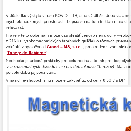
V dôsledku výskytu vírusu KOVID – 19, sme už dlhšiu dobu viac men
iných obmedzených priestoroch. Lepšie sú na tom tí, ktorí majú cha
relaxovať.
Práve v tejto dobe nám môže čas skrátiť cenovo nenáročný výrobok
z 216 ks vysokomagnatických farebných guličiek o rôznych prieme
zakúpiť v spoločnosti
Grand – MS, s.r.o.
, prostredcnístvom niektor
„
Tonery do tlačiarne
“.
Neokocka je určená prakticky pre celú rodinu a to tak pre dospelých,
z bezpečnostných dôvodov, nie pre deti mladšie 10 rokov).
Má žiar
po celú dobu jej používania.
V našich e-shopoch si ju môžete zakúpiť už od ceny 8,50 € s DPH!