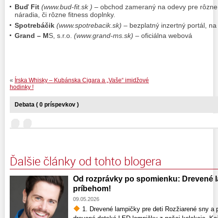
Buď Fit
(www.bud-fit.sk )
– obchod zameraný na odevy pre rôzne dr
náradia, či rôzne fitness doplnky.
Spotrebáčik
(www.spotrebacik.sk)
– bezplatný inzertný portál, n
Grand – M
S, s.r.o.
(www.grand-ms.sk)
– oficiálna webová
«
Írska Whisky – Kubánska Cigara a „Vaše“ imidžové
hodinky !
Debata ( 0 príspevkov )
Ďalšie články od tohto blogera
Od rozprávky po spomienku: Drevené la
príbehom!
09.05.2026
1. Drevené lampičky pre deti Rozžiarené sny a p