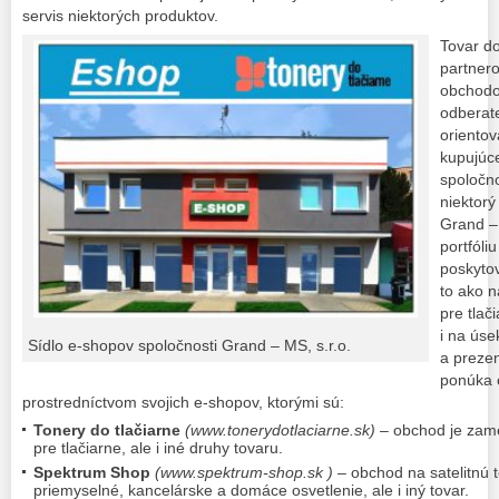
servis niektorých produktov.
Tovar d
partnero
obchodo
odberat
orientov
kupujúc
spoločn
niektorý
Grand – 
portfóliu
poskytov
to ako 
pre tlač
i na úse
Sídlo e-shopov spoločnosti Grand – MS, s.r.o.
a prezen
ponúka 
prostredníctvom svojich e-shopov, ktorými sú:
Tonery do tlačiarne
(www.tonerydotlaciarne.sk)
– obchod je zam
pre tlačiarne, ale i iné druhy tovaru.
Spektrum Shop
(www.spektrum-shop.sk )
– obchod na satelitnú 
priemyselné, kancelárske a domáce osvetlenie, ale i iný tovar.