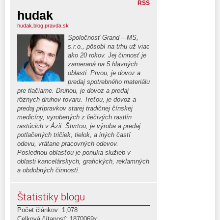
RSS
hudak
hudak.blog.pravda.sk
Spoločnosť Grand – MS,
s.r.o., pôsobí na trhu už viac
ako 20 rokov. Jej činnosť je
zameraná na 5 hlavných
oblasti. Prvou, je dovoz a
predaj spotrebného materiálu
pre tlačiarne. Druhou, je dovoz a predaj
rôznych druhov tovaru. Treťou, je dovoz a
predaj prípravkov starej tradičnej čínskej
medicíny, vyrobených z liečivých rastlín
rastúcich v Ázii. Štvrtou, je výroba a predaj
potlačených tričiek, tielok, a iných častí
odevu, vrátane pracovných odevov.
Poslednou oblasťou je ponuka služieb v
oblasti kancelárskych, grafických, reklamných
a obdobných činností.
Štatistiky blogu
Počet článkov: 1,078
Celková čítanosť: 1870069x