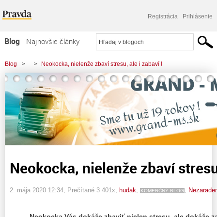
Registrácia
Prihlásenie
Blog
Najnovšie články
Najčítanejšie články
Blog
>
>
Neokocka, nielenže zbaví stresu, ale i zabaví !
Najkomentovanejšie články
Zoznam blogov
Komerčné blogy
Neokocka, nielenže zbaví stresu,
2. mája 2020 12:34
, Prečítané 3 401x,
hudak
,
,
Nezarade
KOMERČNÝ BLOG
Neokocka Vás dokáže zbaviť nielen stresu, ale dokáže za