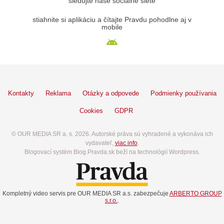
sledujte naše sociálne siete
stiahnite si aplikáciu a čítajte Pravdu pohodlne aj v
mobile
Kontakty
Reklama
Otázky a odpovede
Podmienky používania
Cookies
GDPR
© OUR MEDIA SR a. s. 2026. Autorské práva sú vyhradené a vykonáva ich
vydavateľ,
viac info
.
Blogovací systém Blog.Pravda.sk beží na technológií Wordpress.
Kompletný video servis pre OUR MEDIA SR a.s. zabezpečuje
ARBERTO GROUP
s.r.o.
.