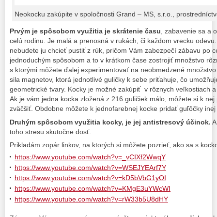
Neokocku zakúpite v spoločnosti Grand – MS, s.r.o., prostredníct
Prvým je spôsobom využitia je skrátenie času
, zabavenie sa a 
celú rodinu. Je malá a prenosná v rukách, či každom vrecku odevu. 
nebudete ju chcieť pustiť z rúk, pričom Vám zabezpečí zábavu po c
jednoduchým spôsobom a to v krátkom čase zostrojiť množstvo rôz
s ktorými môžete ďalej experimentovať na neobmedzené množstvo
sila magnetov, ktorá jednotlivé guličky k sebe priťahuje, čo umožňuj
geometrické tvary. Kocky je možné zakúpiť v rôznych veľkostiach a 
Ak je vám jedna kocka zložená z 216 guličiek málo, môžete si k nej 
zväčšiť. Obdobne môžete k jednofarebnej kocke pridať guľôčky inej 
Druhým spôsobom využitia kocky, je jej antistresový účinok.
A
toho stresu skutočne dosť.
Prikladám zopár linkov, na ktorých si môžete pozrieť, ako sa s koc
https://www.youtube.com/watch?v=_vCIXf2WwqY
https://www.youtube.com/watch?v=WSEJYEArf7Y
https://www.youtube.com/watch?v=kD5bVbG1yOI
https://www.youtube.com/watch?v=KMgE3uYWcWI
https://www.youtube.com/watch?v=rW33b5U8dHY